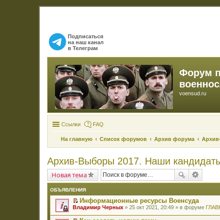
Подписаться
на наш канал
в Телеграм
Форум 
военно
voensud.ru
Ссылки
FAQ
На главную
Список форумов
Архив форума
Архив
Архив-Выборы 2017. Наши кандидат
Новая тема
ОБЪЯВЛЕНИЯ
Информационные ресурсы Военсуда
П
Владимир Черных
» 25 окт 2021, 20:49 » в форуме
ГЛАВ
е
р