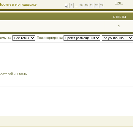
1281
форуме и его поддержке
1
…
39
40
41
42
43
ОТВЕТЫ
9
темы за:
Поле сортировки
вателей и 1 гость