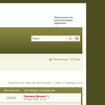
Записаться на
консультацию
адвоката
Регистрация
Вход
Отметить все темы как прочтённые
• 1 тема • Страница
1
из
1
ПРОСМОТРЫ
ПОСЛЕДНЕЕ СООБЩЕНИЕ
Пахомов Михаил
205020
П
04 мар 2025, 12:21
е
р