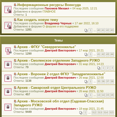
Информационные ресурсы Военсуда
П
Последнее сообщение
Пахомов Михаил
«
04 мар 2025, 12:21
е
Добавлено в форуме
ГЛАВНОЕ
р
Ответы:
1
е
Как создать новую тему
й
П
Последнее сообщение
т
Владимир Черных
«
17 авг 2022, 16:10
е
Добавлено в форуме
и
О форуме и его поддержке
р
Ответы:
к
1281
1
…
40
41
42
43
е
п
й
е
т
р
Темы
и
в
к
о
Архив - ФГКУ "Северрегионжилье"
п
м
П
Последнее сообщение
Дмитрий Викторович
«
17 мар 2021, 20:21
е
у
е
Ответы:
1290
р
н
1
…
41
42
43
44
р
в
е
е
о
Архив - Смоленское отделение Западного РУЖО
п
й
м
П
Последнее сообщение
р
Дмитрий Викторович
«
31 мар 2021, 14:23
т
у
е
Ответы:
о
79
1
2
3
и
н
р
ч
к
е
е
и
Архив - Воронеж 2 отдел ФГКУ "Западрегионжилье"
п
п
й
т
П
Последнее сообщение
Дмитрий Викторович
«
26 мар 2021, 12:00
е
р
т
а
е
Ответы:
1138
р
1
…
35
36
37
38
о
и
н
р
в
ч
к
н
е
о
Архив - Самарский отдел Центрального РУЖО
и
п
о
й
м
П
Последнее сообщение
Дмитрий Викторович
«
26 мар 2021, 11:50
т
е
м
т
у
е
Ответы:
457
а
р
у
1
…
13
14
15
16
и
н
р
н
в
с
к
е
е
н
о
Архив - Московской обл отдел (Садовая-Спасская)
о
п
п
й
о
м
П
Западного РУЖО
о
е
р
т
м
у
е
б
р
Последнее сообщение
Дмитрий Викторович
«
18 мар 2021, 21:45
о
и
у
н
р
щ
в
Ответы:
9449
ч
к
1
…
312
313
314
315
с
е
е
е
о
и
п
о
п
й