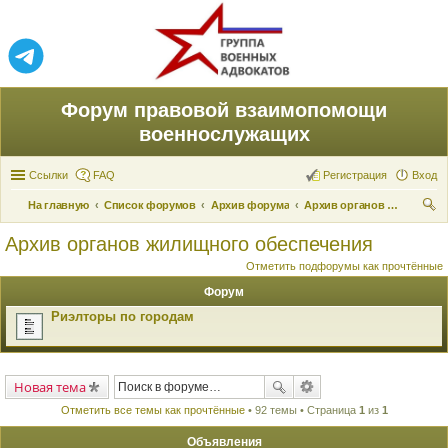
Форум правовой взаимопомощи
военнослужащих
Ссылки
FAQ
Регистрация
Вход
На главную
Список форумов
Архив форума
Архив органов жилищного обеспечения
ои
Архив органов жилищного обеспечения
ск
Отметить подфорумы как прочтённые
Форум
Риэлторы по городам
Новая тема
Отметить все темы как прочтённые
• 92 темы • Страница
1
из
1
Объявления