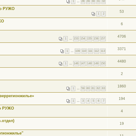
1
…
28
29
30
31
32
го РУЖО
53
1
2
ЖО
6
4706
1
…
153
154
155
156
157
3371
1
…
109
110
111
112
113
4480
1
…
146
147
148
149
150
2
1860
1
…
59
60
61
62
63
еверрегионжилье»
194
1
…
3
4
5
6
7
го РУЖО
4
.отдел)
19
егионжилье"