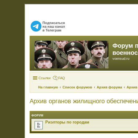
Подписаться
на наш канал
в Телеграм
Форум 
военно
voensud.ru
Ссылки
FAQ
На главную
Список форумов
Архив форума
Архив
Архив органов жилищного обеспечен
ФОРУМ
Риэлторы по городам