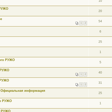
10
 РУЖО
20
ое
54
1
2
6
25
1
ного РУЖО
5
о РУЖО
40
1
2
 РУЖО
31
1
2
Ф Официальная информация
25
го РУЖО
1
о РУЖО