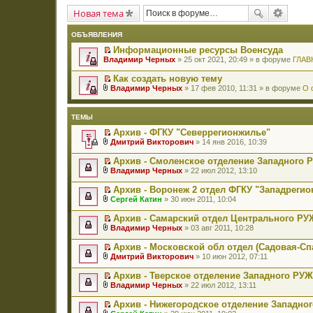
Новая тема
ОБЪЯВЛЕНИЯ
Информационные ресурсы Военсуда
П
Владимир Черных
» 25 окт 2021, 20:49 » в форуме
ГЛАВ
е
р
Как создать новую тему
е
П
Владимир Черных
» 17 фев 2010, 11:31 » в форуме
О 
й
е
В
т
р
л
и
е
о
к
ТЕМЫ
й
ж
п
т
е
Архив - ФГКУ "Северрегионжилье"
е
и
н
П
р
Дмитрий Викторович
» 14 янв 2016, 10:39
к
и
е
В
в
п
я
р
л
о
Архив - Смоленское отделение Западного
е
е
о
м
П
р
Владимир Черных
» 22 июл 2012, 13:10
й
ж
у
е
В
в
т
е
н
р
л
о
Архив - Воронеж 2 отдел ФГКУ "Западреги
и
н
е
е
о
м
П
к
и
Сергей Катин
» 30 июн 2011, 10:04
п
й
ж
у
е
В
п
я
р
т
е
н
р
л
е
о
Архив - Самарский отдел Центрального Р
и
н
е
е
о
р
ч
П
к
и
Владимир Черных
» 03 авг 2011, 10:28
п
й
ж
в
и
е
В
п
я
р
т
е
о
т
р
л
е
о
Архив - Московской обл отдел (Садовая-С
и
н
м
а
е
о
р
ч
П
к
и
Дмитрий Викторович
» 10 июн 2012, 07:11
у
н
й
ж
в
и
е
В
п
я
н
н
т
е
о
т
р
л
е
е
Архив - Тверское отделение Западного РУ
о
и
н
м
а
е
о
р
п
П
м
к
и
Владимир Черных
» 22 июл 2012, 13:11
у
н
й
ж
в
р
е
В
у
п
я
н
н
т
е
о
о
р
л
с
е
е
Архив - Нижегородское отделение Западно
о
и
н
м
ч
е
о
о
р
п
П
м