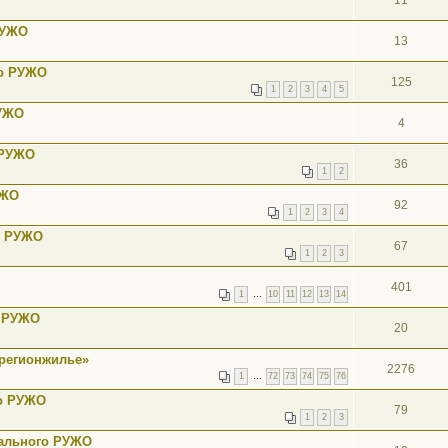
11
РУЖО
13
го РУЖО
125
1
2
3
4
5
РУЖО
4
 РУЖО
36
1
2
УЖО
92
1
2
3
4
о РУЖО
67
1
2
3
401
1
…
10
11
12
13
14
о РУЖО
20
ррегионжилье»
2276
1
…
72
73
74
75
76
го РУЖО
79
1
2
3
рального РУЖО