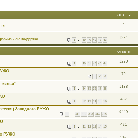
ОТВЕТЫ
1
НОЕ
1281
форуме и его поддержке
1
…
39
40
41
42
43
ОТВЕТЫ
1290
1
…
40
41
42
43
44
 РУЖО
79
1
2
3
онжилье"
1138
1
…
34
35
36
37
38
УЖО
457
1
…
12
13
14
15
16
пасская) Западного РУЖО
9449
1
…
311
312
313
314
315
ЖО
421
1
…
11
12
13
14
15
го РУЖО
947