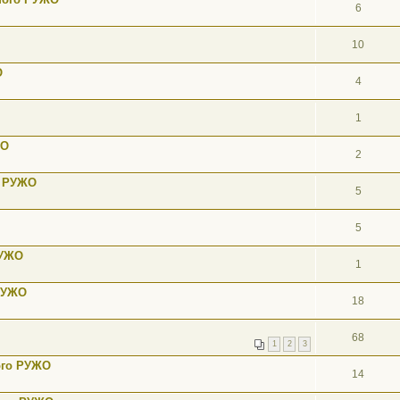
6
10
О
4
1
ЖО
2
о РУЖО
5
5
РУЖО
1
 РУЖО
18
68
1
2
3
ого РУЖО
14