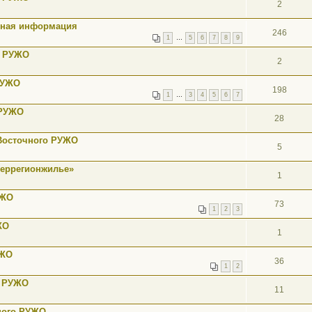
2
льная информация
246
1
…
5
6
7
8
9
о РУЖО
2
РУЖО
198
1
…
3
4
5
6
7
 РУЖО
28
 Восточного РУЖО
5
веррегионжилье»
1
УЖО
73
1
2
3
ЖО
1
УЖО
36
1
2
о РУЖО
11
ного РУЖО