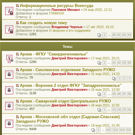
Информационные ресурсы Военсуда
П
Последнее сообщение
Пахомов Михаил
«
04 мар 2025, 12:21
е
Добавлено в форуме
ГЛАВНОЕ
р
Ответы:
1
е
Как создать новую тему
й
П
Последнее сообщение
т
Владимир Черных
«
17 авг 2022, 16:10
е
Добавлено в форуме
и
О форуме и его поддержке
р
Ответы:
к
1281
1
…
40
41
42
43
е
п
й
е
т
р
Темы
и
в
к
о
Архив - ФГКУ "Северрегионжилье"
п
м
П
Последнее сообщение
Дмитрий Викторович
«
17 мар 2021, 20:21
е
у
е
Ответы:
1290
р
н
1
…
41
42
43
44
р
в
е
е
о
Архив - Смоленское отделение Западного РУЖО
п
й
м
П
Последнее сообщение
р
Дмитрий Викторович
«
31 мар 2021, 14:23
т
у
е
Ответы:
о
79
1
2
3
и
н
р
ч
к
е
е
и
Архив - Воронеж 2 отдел ФГКУ "Западрегионжилье"
п
п
й
т
П
Последнее сообщение
Дмитрий Викторович
«
26 мар 2021, 12:00
е
р
т
а
е
Ответы:
1138
р
1
…
35
36
37
38
о
и
н
р
в
ч
к
н
е
о
Архив - Самарский отдел Центрального РУЖО
и
п
о
й
м
П
Последнее сообщение
Дмитрий Викторович
«
26 мар 2021, 11:50
т
е
м
т
у
е
Ответы:
457
а
р
у
1
…
13
14
15
16
и
н
р
н
в
с
к
е
е
н
о
Архив - Московской обл отдел (Садовая-Спасская)
о
п
п
й
о
м
П
Западного РУЖО
о
е
р
т
м
у
е
б
р
Последнее сообщение
Дмитрий Викторович
«
18 мар 2021, 21:45
о
и
у
н
р
щ
в
Ответы:
9449
ч
к
1
…
312
313
314
315
с
е
е
е
о
и
п
о
п
й