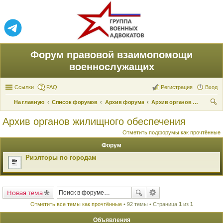
Форум правовой взаимопомощи
военнослужащих
Ссылки
FAQ
Регистрация
Вход
На главную
Список форумов
Архив форума
Архив органов жилищного обеспечения
ои
Архив органов жилищного обеспечения
ск
Отметить подфорумы как прочтённые
Форум
Риэлторы по городам
Новая тема
Отметить все темы как прочтённые
• 92 темы • Страница
1
из
1
Объявления