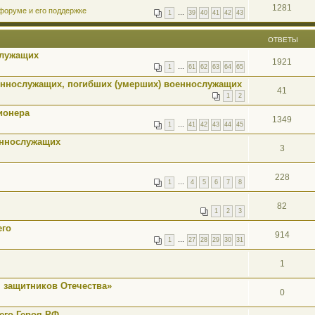
1281
форуме и его поддержке
1
…
39
40
41
42
43
ОТВЕТЫ
служащих
1921
1
…
61
62
63
64
65
еннослужащих, погибших (умерших) военнослужащих
41
1
2
ионера
1349
1
…
41
42
43
44
45
еннослужащих
3
228
1
…
4
5
6
7
8
82
1
2
3
его
914
1
…
27
28
29
30
31
1
 защитников Отечества»
0
его Героя РФ