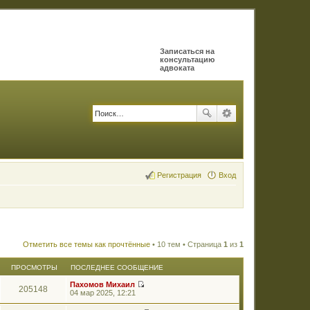
Записаться на
консультацию
адвоката
Регистрация
Вход
Отметить все темы как прочтённые
• 10 тем • Страница
1
из
1
ПРОСМОТРЫ
ПОСЛЕДНЕЕ СООБЩЕНИЕ
Пахомов Михаил
205148
П
04 мар 2025, 12:21
е
р