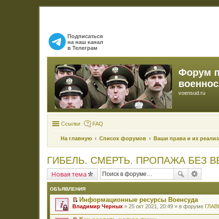
Подписаться
на наш канал
в Телеграм
Форум 
военно
voensud.ru
Ссылки
FAQ
На главную
Список форумов
Ваши права и их реали
ГИБЕЛЬ. СМЕРТЬ. ПРОПАЖА БЕЗ В
Новая тема
ОБЪЯВЛЕНИЯ
Информационные ресурсы Военсуда
П
Владимир Черных
» 25 окт 2021, 20:49 » в форуме
ГЛАВ
е
р