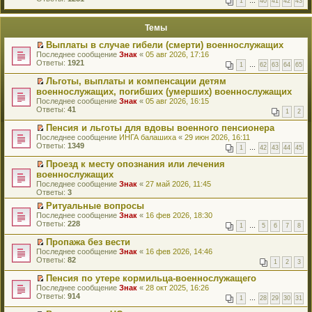
1
…
40
41
42
43
е
п
й
е
т
р
Темы
и
в
к
о
Выплаты в случае гибели (смерти) военнослужащих
п
м
П
Последнее сообщение
Знак
«
05 авг 2026, 17:16
е
у
е
Ответы:
1921
р
н
1
…
62
63
64
65
р
в
е
е
о
Льготы, выплаты и компенсации детям
п
й
м
П
военнослужащих, погибших (умерших) военнослужащих
р
т
у
е
о
Последнее сообщение
Знак
«
05 авг 2026, 16:15
и
н
р
ч
Ответы:
41
к
1
2
е
е
и
п
п
й
т
Пенсия и льготы для вдовы военного пенсионера
е
р
т
а
П
р
Последнее сообщение
ИНГА балашиха
«
29 июн 2026, 16:11
о
и
н
е
в
Ответы:
1349
ч
к
1
…
42
43
44
45
н
р
о
и
п
о
е
м
Проезд к месту опознания или лечения
т
е
м
й
у
П
а
р
военнослужащих
у
т
н
е
н
в
с
Последнее сообщение
Знак
«
27 май 2026, 11:45
и
е
р
н
о
о
Ответы:
3
к
п
е
о
м
о
п
р
й
Ритуальные вопросы
м
у
б
е
о
т
П
у
н
Последнее сообщение
Знак
«
16 фев 2026, 18:30
щ
р
ч
и
е
с
е
Ответы:
228
е
1
…
5
6
7
8
в
и
к
р
о
п
н
о
т
п
е
о
р
и
Пропажа без вести
м
а
е
й
б
о
ю
П
Последнее сообщение
Знак
«
16 фев 2026, 14:46
у
н
р
т
щ
ч
е
Ответы:
82
н
н
1
2
3
в
и
е
и
р
е
о
о
к
н
т
е
п
Пенсия по утере кормильца-военнослужащего
м
м
п
и
а
й
р
П
у
Последнее сообщение
Знак
«
28 окт 2025, 16:26
у
е
ю
н
т
о
е
с
Ответы:
914
н
р
н
1
…
28
29
30
31
и
ч
р
о
е
в
о
к
и
е
о