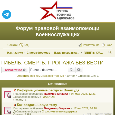
Форум правовой взаимопомощи
военнослужащих
Ссылки
FAQ
Регистрация
Вход
На главную
Список форумов
Ваши права и их реализация
ГИБЕЛЬ. СМЕРТЬ. ПРОПАЖА БЕЗ ВЕСТИ
ои
ГИБЕЛЬ. СМЕРТЬ. ПРОПАЖА БЕЗ ВЕСТИ
ск
Новая тема
Отметить все темы как прочтённые
• 10 тем • Страница
1
из
1
Объявления
Информационные ресурсы Военсуда
П
Последнее сообщение
Пахомов Михаил
«
04 мар 2025, 12:21
е
Добавлено в форуме
ГЛАВНОЕ
р
Ответы:
1
е
Как создать новую тему
й
П
Последнее сообщение
т
Владимир Черных
«
17 авг 2022, 16:10
е
Добавлено в форуме
и
О форуме и его поддержке
р
Ответы:
к
1281