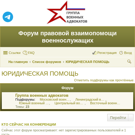
Форум правовой взаимопомощи
военнослужащих
Ссылки
FAQ
Регистрация
Вход
На главную
Список форумов
ЮРИДИЧЕСКАЯ ПОМОЩЬ
ои
ЮРИДИЧЕСКАЯ ПОМОЩЬ
ск
Отметить подфорумы как прочтённые
Форум
Группа военных адвокатов
Подфорумы:
Московский военный округ
,
Ленинградский военный округ
,
Южный военный округ
,
Центральный военный округ
,
Восточный военный округ
Темы:
23
Перейти
КТО СЕЙЧАС НА КОНФЕРЕНЦИИ
Сейчас этот форум просматривают: нет зарегистрированных пользователей и 1
гость