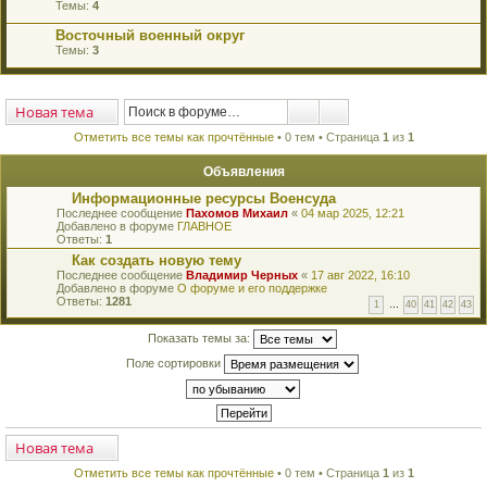
Темы:
4
Восточный военный округ
Темы:
3
Новая тема
Отметить все темы как прочтённые
• 0 тем • Страница
1
из
1
Объявления
Информационные ресурсы Военсуда
П
Последнее сообщение
Пахомов Михаил
«
04 мар 2025, 12:21
е
Добавлено в форуме
ГЛАВНОЕ
р
Ответы:
1
е
Как создать новую тему
й
П
Последнее сообщение
т
Владимир Черных
«
17 авг 2022, 16:10
е
Добавлено в форуме
и
О форуме и его поддержке
р
Ответы:
к
1281
1
…
40
41
42
43
е
п
й
е
т
Показать темы за:
р
и
в
Поле сортировки
к
о
п
м
е
у
р
н
в
е
о
п
м
Новая тема
р
у
о
н
ч
Отметить все темы как прочтённые
• 0 тем • Страница
1
из
1
е
и