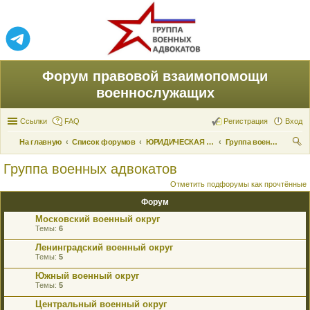
Форум правовой взаимопомощи
военнослужащих
Ссылки
FAQ
Регистрация
Вход
На главную
Список форумов
ЮРИДИЧЕСКАЯ ПОМОЩЬ
Группа военных адвокатов
ои
Группа военных адвокатов
ск
Отметить подфорумы как прочтённые
Форум
Московский военный округ
Темы:
6
Ленинградский военный округ
Темы:
5
Южный военный округ
Темы:
5
Центральный военный округ