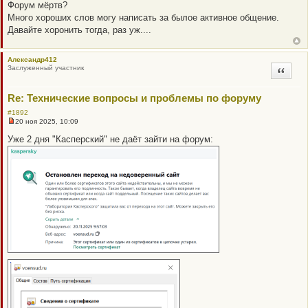
е
Форум мёртв?
п
Много хороших слов могу написать за былое активное общение.
р
о
Давайте хоронить тогда, раз уж....
ч
и
т
Александр412
а
Заслуженный участник
н
Цитата
н
о
е
Re: Технические вопросы и проблемы по форуму
с
о
#1892
о
20 ноя 2025, 10:09
б
Н
щ
е
Уже 2 дня "Касперский" не даёт зайти на форум:
е
п
н
р
и
о
е
ч
и
т
а
н
н
о
е
с
о
о
б
щ
е
н
и
е