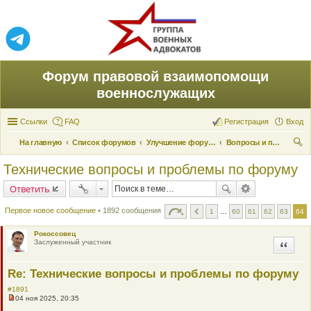
Форум правовой взаимопомощи
военнослужащих
Ссылки
FAQ
Регистрация
Вход
На главную
Список форумов
Улучшение форума
Вопросы и проблемы пользования
ои
Технические вопросы и проблемы по форуму
ск
Ответить
Первое новое сообщение
• 1892 сообщения
1
…
60
61
62
63
64
Рокоссовец
Заслуженный участник
Цитата
Re: Технические вопросы и проблемы по форуму
#1891
04 ноя 2025, 20:35
Н