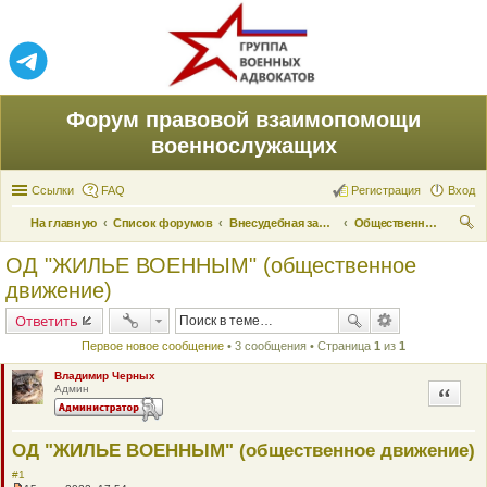
Форум правовой взаимопомощи
военнослужащих
Ссылки
FAQ
Регистрация
Вход
На главную
Список форумов
Внесудебная защита прав
Общественные патриотические движения
ои
ОД "ЖИЛЬЕ ВОЕННЫМ" (общественное
ск
движение)
Ответить
Первое новое сообщение
• 3 сообщения • Страница
1
из
1
Владимир Черных
Админ
Цитата
ОД "ЖИЛЬЕ ВОЕННЫМ" (общественное движение)
#1