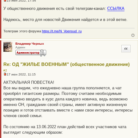
15 июн 2022, 17:54
Н
е
У общественного движения есть свой телеграм-канал:
ССЫЛКА
п
р
о
Надеюсь, место для новостей Движения найдется и в этой ветке.
ч
и
т
Телеграм этого форума
https://t.me/N_Voensud_ru
а
н
н
Владимир Черных
о
Админ
Цитата
е
с
о
о
б
Re: ОД "ЖИЛЬЕ ВОЕННЫМ" (общественное движение)
щ
е
#2
н
17 июн 2022, 11:15
и
Н
е
е
АКТУАЛЬНАЯ ПОВЕСТКА!
п
Все мы видим, что ежедневно наша группа пополняется, а чат
р
о
приобрёл гигантские размеры. Поэтому считаем необходимым
ч
оперативно вводить в курс дела каждого новичка, ведь возможно
и
т
именно ОН, гражданин своей страны, имеет активную жизненную
а
позицию и готов отстаивать вместе с нами свои интересы, интересы
н
н
членов своей семьи.
о
е
с
По состоянию на 13.06.2022 план действий всех участников чата
о
выглядит следующим образом:
о
б