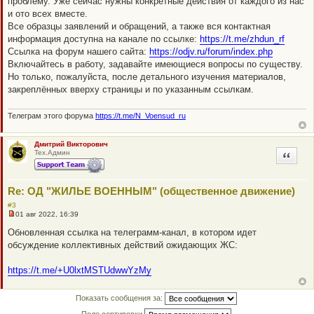
проблему. Уже сейчас нужны конкретные действия от каждого из нас
и ото всех вместе.
Все образцы заявлений и обращений, а также вся контактная
информация доступна на канале по ссылке:
https://t.me/zhdun_rf
Ссылка на форум нашего сайта:
https://odjv.ru/forum/index.php
Включайтесь в работу, задавайте имеющиеся вопросы по существу.
Но только, пожалуйста, после детального изучения материалов,
закреплённых вверху страницы и по указанным ссылкам.
Телеграм этого форума
https://t.me/N_Voensud_ru
Дмитрий Викторович
Тех.Админ
Цитата
Re: ОД "ЖИЛЬЕ ВОЕННЫМ" (общественное движение)
#3
01 авг 2022, 16:39
Н
е
Обновленная ссылка на телеграмм-канал, в котором идет
п
обсуждение коллективных действий ожидающих ЖС:
р
о
ч
https://t.me/+U0lxtMSTUdwwYzMy
и
т
а
н
Показать сообщения за:
н
о