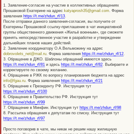
щ
1. Заявление-согласие на участие в коллективных обращениях
е
н
Прошаковой Екатерине на адрес
katyaprosh35@gmail.com
. Форма
и
заявления
https://t.me/zhdun_rf/13
.
е
После отправки данного заявления-согласия, вы получите от
Екатерины Прошаковой ссылку-приглашение в чат инициативной
группы общественного движения «Жильё военным», где сможете
принять непосредственное участие в разработке и утверждении
дальнейших планов наших действий.
2. Заявление координатору О.А.Вельможину на адрес
dobrovolets_net@mail.ru
. Форма заявления
https://t.me/zhdun_rf/12
.
3. Обращение в ДЖО. Шаблоны обращений имеются здесь
https://t.me/zhdun_rf/81
и здесь
https://t.me/zhdun_rf/82
. Выбираете и
корректируете по своему желанию.
4. Обращение в РЖК по вопросу планирования бюджета на адрес
info@fgau.ru
. Форма заявления
https://t.me/zhdun_rf/21
5. Обращение к Президенту РФ. Инструкция тут
https://t.me/zhdun_rf/100
6. Обращение в Правительство РФ. Инструкция тут
https://t.me/zhdun_rf/99
7. Обращение в Минфин. Инструкция тут
https://t.me/zhdun_rf/98
8. Рассылка обращения к депутатам по списку. Инструкция тут
https://t.me/zhdun_rf/97
Просто поговорив в чате, мы никак не решим нашу жилищную