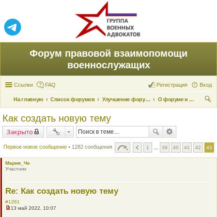
Форум правовой взаимопомощи
военнослужащих
Ссылки
FAQ
Регистрация
Вход
На главную
Список форумов
Улучшение форума
О форуме и его поддержке
ои
Как создать новую тему
ск
Закрыто
Первое новое сообщение
• 1282 сообщения
1
…
39
40
41
42
43
Мария_Че
Участник
Re: Как создать новую тему
#1261
13 май 2022, 10:07
Н