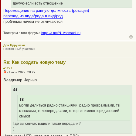
с
другую если есть отношение
о
о
Перемещение на равную должность (ротация)
б
перевод из вида/рода в вид/род
щ
е
проблемы ничем не отличаются
н
и
е
Телеграм этого форума
https://t.me/N_Voensud_ru
Дон Цурумаки
Постоянный участник
Re: Как создать новую тему
#1271
21 июн 2022, 20:27
Н
е
Владимир Черных
п
р
о
ч
и
т
а
могли делиться радио станциями, радио программами, тв
н
каналами, телепередачами, которые имеют юридический
н
о
смысл
е
с
Где вы сейчас видели такие передачи?
о
[
о
б