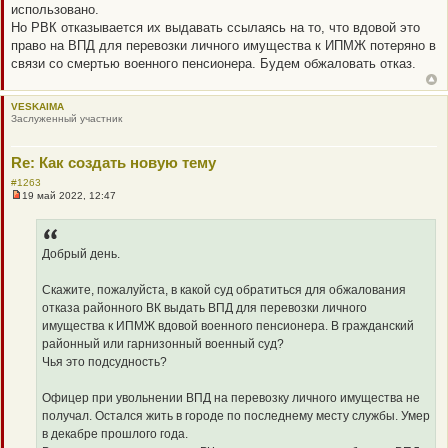
использовано.
Но РВК отказывается их выдавать ссылаясь на то, что вдовой это
право на ВПД для перевозки личного имущества к ИПМЖ потеряно в
связи со смертью военного пенсионера. Будем обжаловать отказ.
VESKAIMA
Заслуженный участник
Re: Как создать новую тему
#1263
19 май 2022, 12:47
Н
е
п
р
о
Добрый день.
ч
и
т
Скажите, пожалуйста, в какой суд обратиться для обжалования
а
отказа районного ВК выдать ВПД для перевозки личного
н
н
имущества к ИПМЖ вдовой военного пенсионера. В гражданский
о
районный или гарнизонный военный суд?
е
с
Чья это подсудность?
о
о
б
Офицер при увольнении ВПД на перевозку личного имущества не
щ
получал. Остался жить в городе по последнему месту службы. Умер
е
н
в декабре прошлого года.
и