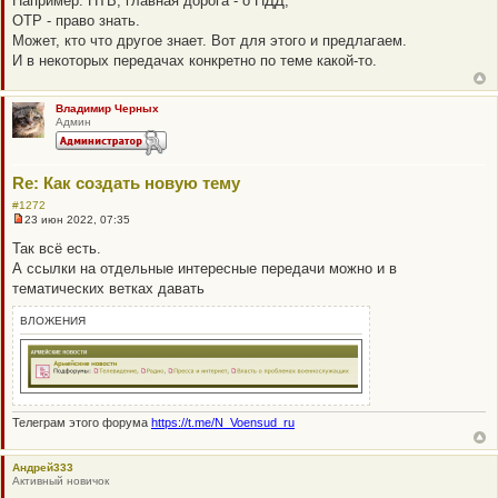
Например: НТВ, главная дорога - о ПДД;
щ
е
ОТР - право знать.
н
Может, кто что другое знает. Вот для этого и предлагаем.
и
е
И в некоторых передачах конкретно по теме какой-то.
Владимир Черных
Админ
Re: Как создать новую тему
#1272
23 июн 2022, 07:35
Н
е
Так всё есть.
п
А ссылки на отдельные интересные передачи можно и в
р
о
тематических ветках давать
ч
и
ВЛОЖЕНИЯ
т
а
н
н
о
е
с
о
Телеграм этого форума
https://t.me/N_Voensud_ru
о
б
щ
Андрей333
е
Активный новичок
н
и