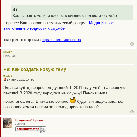
щ
Н
е
е
н
п
и
р
е
о
Как оспорить медицинское заключение о годности к службе
ч
Перенес Ваш вопрос в тематический раздел:
Медицинское
и
т
заключение о годности к службе
а
н
н
Телеграм этого форума
https://t.me/N_Voensud_ru
о
е
с
о
Nik67
о
Новичок
б
щ
е
Re: Как создать новую тему
н
и
#1281
е
17 авг 2022, 14:59
Н
е
Здравствуйте, вопрос следующий! В 2011 году ушёл на военную
п
пенсию! В 2020 году вернулся на службу! Пенсия была
р
о
приостановлена! Внимание вопрос
ч
будет ли индексиоваться
и
возоьновляемая пенсия за период приостановлен?
т
а
н
н
Владимир Черных
о
Админ
е
с
о