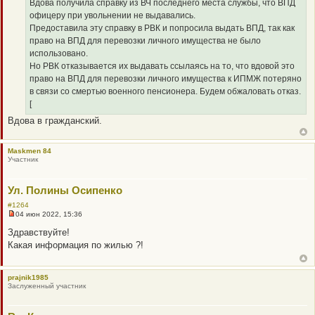
Вдова получила справку из ВЧ последнего места службы, что ВПД
е
офицеру при увольнении не выдавались.
Предоставила эту справку в РВК и попросила выдать ВПД, так как
право на ВПД для перевозки личного имущества не было
использовано.
Но РВК отказывается их выдавать ссылаясь на то, что вдовой это
право на ВПД для перевозки личного имущества к ИПМЖ потеряно
в связи со смертью военного пенсионера. Будем обжаловать отказ.
[
Вдова в гражданский.
Maskmen 84
Участник
Ул. Полины Осипенко
#1264
04 июн 2022, 15:36
Н
е
Здравствуйте!
п
Какая информация по жилью ?!
р
о
ч
и
prajnik1985
т
Заслуженный участник
а
н
н
о