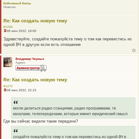
Кобелиный Князь
а
Новичок
н
н
о
е
Re: Как создать новую тему
с
о
#1269
о
06 июн 2022, 18:00
б
Н
щ
е
Здравствуйте, создайте пожалуйста тему о том как перевестись из
е
п
одной ВЧ в другую если есть отношение
н
р
и
о
е
ч
и
Владимир Черных
т
Админ
а
н
н
о
е
Re: Как создать новую тему
с
о
#1270
о
08 июн 2022, 22:15
Н
б
е
щ
п
е
р
н
о
могли делиться радио станциями, радио программами, тв
и
ч
е
каналами, телепередачами, которые имеют юридический смысл
и
т
Где вы сейчас видели такие передачи?
а
н
н
о
создайте пожалуйста тему о том как перевестись из одной ВЧ в
е