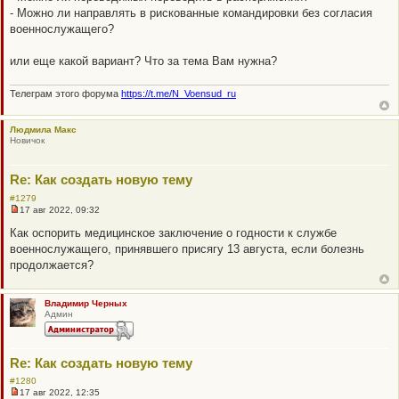
т
- Можно ли направлять в рискованные командировки без согласия
а
военнослужащего?
н
н
о
или еще какой вариант? Что за тема Вам нужна?
е
с
о
Телеграм этого форума
https://t.me/N_Voensud_ru
о
б
щ
е
Людмила Макс
н
Новичок
и
е
Re: Как создать новую тему
#1279
17 авг 2022, 09:32
Н
е
Как оспорить медицинское заключение о годности к службе
п
военнослужащего, принявшего присягу 13 августа, если болезнь
р
о
продолжается?
ч
и
т
а
Владимир Черных
н
Админ
н
о
е
с
Re: Как создать новую тему
о
о
#1280
б
17 авг 2022, 12:35