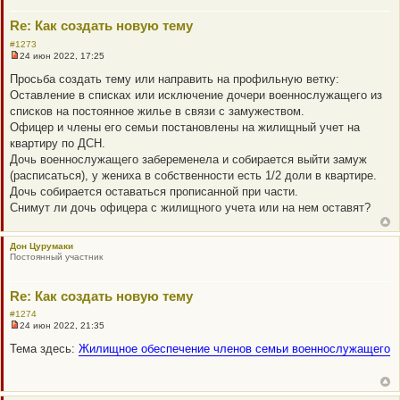
е
Re: Как создать новую тему
#1273
24 июн 2022, 17:25
Н
е
Просьба создать тему или направить на профильную ветку:
п
Оставление в списках или исключение дочери военнослужащего из
р
о
списков на постоянное жилье в связи с замужеством.
ч
Офицер и члены его семьи постановлены на жилищный учет на
и
т
квартиру по ДСН.
а
Дочь военнослужащего забеременела и собирается выйти замуж
н
н
(расписаться), у жениха в собственности есть 1/2 доли в квартире.
о
Дочь собирается оставаться прописанной при части.
е
с
Снимут ли дочь офицера с жилищного учета или на нем оставят?
о
о
б
Дон Цурумаки
щ
Постоянный участник
е
н
и
е
Re: Как создать новую тему
#1274
24 июн 2022, 21:35
Н
е
Тема здесь:
Жилищное обеспечение членов семьи военнослужащего
п
р
о
ч
и