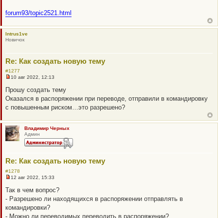
н
о
forum93/topic2521.html
е
с
о
о
Intrus1ve
б
Новичок
щ
е
н
и
Re: Как создать новую тему
е
#1277
10 авг 2022, 12:13
Н
е
Прошу создать тему
п
Оказался в распоряжении при переводе, отправили в командировку
р
о
с повышенным риском…это разрешено?
ч
и
т
а
Владимир Черных
н
Админ
н
о
е
с
Re: Как создать новую тему
о
о
#1278
б
12 авг 2022, 15:33
щ
Н
е
е
Так в чем вопрос?
н
п
- Разрешено ли находящихся в распоряжении отправлять в
и
р
е
о
командировки?
ч
- Можно ли переводимых переводить в распоряжении?
и