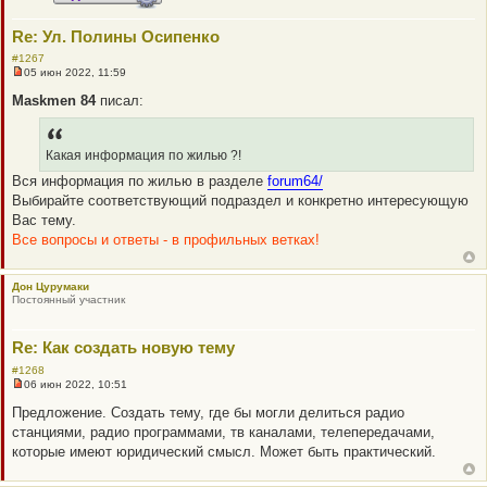
н
и
Re: Ул. Полины Осипенко
е
#1267
05 июн 2022, 11:59
Н
е
Maskmen 84
писал:
п
р
о
ч
Какая информация по жилью ?!
и
т
Вся информация по жилью в разделе
forum64/
а
Выбирайте соответствующий подраздел и конкретно интересующую
н
н
Вас тему.
о
Все вопросы и ответы - в профильных ветках!
е
с
о
о
Дон Цурумаки
б
Постоянный участник
щ
е
н
и
Re: Как создать новую тему
е
#1268
06 июн 2022, 10:51
Н
е
Предложение. Создать тему, где бы могли делиться радио
п
станциями, радио программами, тв каналами, телепередачами,
р
о
которые имеют юридический смысл. Может быть практический.
ч
и
т