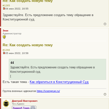
Re: Как создать новую тему
е
с
#1265
о
04 июн 2022, 16:55
Н
о
е
б
Здравствуйте. Есть предложение создать тему обращение в
п
щ
Конституционной суд.
р
е
о
н
ч
и
и
е
Знак
т
Администратор
а
н
н
о
Re: Как создать новую тему
е
с
#1266
о
05 июн 2022, 10:56
о
Н
б
е
щ
п
е
р
н
о
Здравствуйте. Есть предложение создать тему обращение в
и
ч
Конституционной суд.
е
и
т
[
а
Есть такая тема -
Как обратиться в Конституционный Суд
н
н
о
е
Группа военных адвокатов
https://voengrup.ru/
с
о
о
Дмитрий Викторович
б
Тех.Админ
щ
е