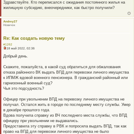
е
Здравствуйте. Кто переписался с ожидания постоянного жилья на
п
жилищную субсидию, внеочередники, как быстро получили?
р
о
ч
и
Andrey27
т
Новичок
а
н
н
о
Re: Как создать новую тему
е
с
#1262
о
18 май 2022, 02:36
Н
о
е
б
Добрый день.
п
щ
р
е
о
н
Скажите, пожалуйста, в какой суд обратиться для обжалования
ч
и
отказа районного ВК выдать ВПД для перевозки личного имущества
и
е
т
к ИПМЖ вдовой военного пенсионера. В гражданский районный или
а
гарнизонный военный суд?
н
н
Чья это подсудность?
о
е
с
Офицер при увольнении ВПД на перевозку личного имущества не
о
получал. Остался жить в городе по последнему месту службы. Умер
о
б
в декабре прошлого года.
щ
Вдова получила справку из ВЧ последнего места службы, что ВПД
е
н
офицеру при увольнении не выдавались.
и
Предоставила эту справку в РВК и попросила выдать ВПД, так как
е
право на ВПД для перевозки личного имущества не было