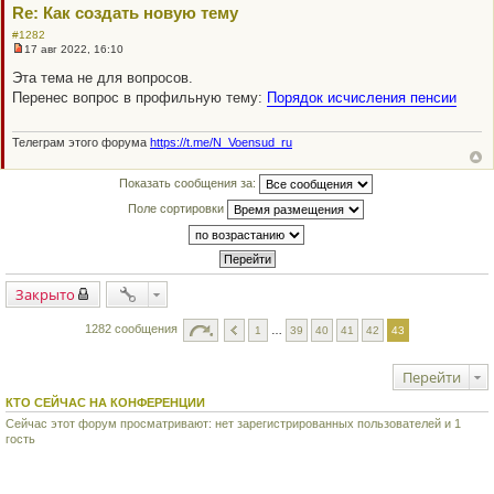
о
Re: Как создать новую тему
б
щ
#1282
е
17 авг 2022, 16:10
н
Н
и
е
Эта тема не для вопросов.
е
п
Перенес вопрос в профильную тему:
Порядок исчисления пенсии
р
о
ч
и
Телеграм этого форума
https://t.me/N_Voensud_ru
т
а
н
Показать сообщения за:
н
о
Поле сортировки
е
с
о
о
б
щ
Закрыто
е
н
и
1282 сообщения
1
…
39
40
41
42
43
е
Перейти
КТО СЕЙЧАС НА КОНФЕРЕНЦИИ
Сейчас этот форум просматривают: нет зарегистрированных пользователей и 1
гость