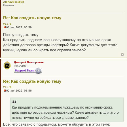
Alena29111998
т
Новичок
а
н
н
о
Re: Как создать новую тему
е
с
#1275
о
02 авг 2022, 05:59
Н
о
е
б
Прошу создать тему
п
щ
Как продлить поднаем военнослужащему по окончанию срока
р
е
о
н
действия договора аренды квартиры? Какие документы для этого
ч
и
нужны, нужно ли собирать все справки заново?
и
е
т
а
н
Дмитрий Викторович
н
Тех.Админ
о
е
с
о
Re: Как создать новую тему
о
б
#1276
щ
02 авг 2022, 08:56
е
Н
н
е
и
п
е
р
о
Как продлить поднаем военнослужащему по окончанию срока
ч
действия договора аренды квартиры? Какие документы для этого
и
т
нужны, нужно ли собирать все справки заново?
а
Всё, что связано с поднаймом, можете обсудить в этой теме:
н