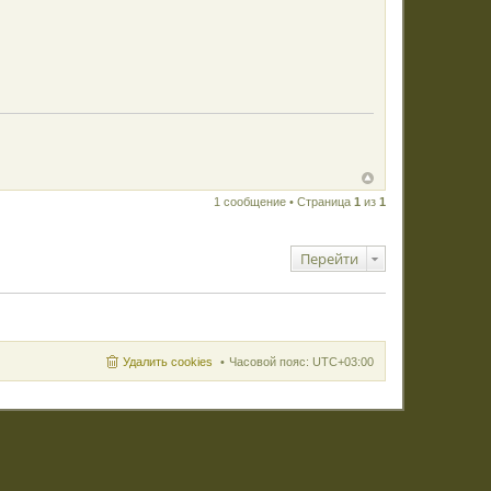
1 сообщение • Страница
1
из
1
Перейти
Удалить cookies
Часовой пояс:
UTC+03:00