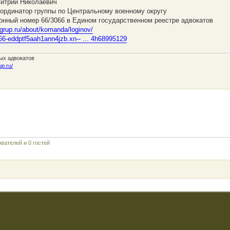
итрий Николаевич
оординатор группы по Центральному военному округу
онный номер 66/3066 в Едином государственном реестре адвокатов
ngrup.ru/about/komanda/loginov/
--66-eddptf5aah1ann4jzb.xn-- ... 4h68995129
ых адвокатов
up.ru/
вателей и 0 гостей