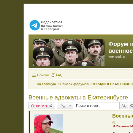
Подписаться
на наш канал
в Телеграм
Форум 
военно
voensud.ru
Ссылки
FAQ
На главную
Список форумов
ЮРИДИЧЕСКАЯ ПОМО
Военные адвокаты в Екатеринбурге
Ответить
Военные
#1
Пахомов М
Н
е