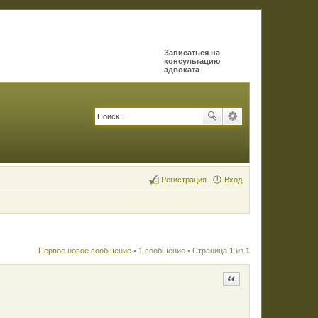
Записаться на
консультацию
адвоката
Регистрация
Вход
Первое новое сообщение
• 1 сообщение • Страница
1
из
1
Цитата