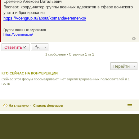
Еременко Алексей Витальевич
п
Эксперт, координатор группы военных адвокатов в сфере воинского
р
о
учета и бронирования
ч
https://voengrup.ru/about/komanda/eremenko/
и
т
а
Группа военных адвокатов
н
н
https://voengrup.ru/
о
е
с
Ответить
о
о
1 сообщение • Страница
1
из
1
б
щ
е
Перейти
н
и
КТО СЕЙЧАС НА КОНФЕРЕНЦИИ
е
Сейчас этот форум просматривают: нет зарегистрированных пользователей и 1
гость
На главную
Список форумов