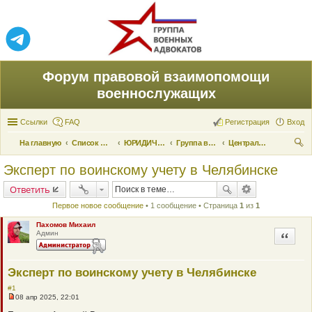
Форум правовой взаимопомощи
военнослужащих
Ссылки
FAQ
Регистрация
Вход
На главную
Список форумов
ЮРИДИЧЕСКАЯ ПОМОЩЬ
Группа военных адвокатов
Центральный военный округ
ои
Эксперт по воинскому учету в Челябинске
ск
Ответить
Первое новое сообщение
• 1 сообщение • Страница
1
из
1
Пахомов Михаил
Админ
Цитата
Эксперт по воинскому учету в Челябинске
#1
08 апр 2025, 22:01
Н
е