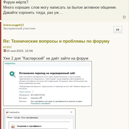
е
Форум мёртв?
п
Много хороших слов могу написать за былое активное общение.
р
о
Давайте хоронить тогда, раз уж....
ч
и
т
Александр412
а
Заслуженный участник
н
Цитата
н
о
е
Re: Технические вопросы и проблемы по форуму
с
о
#1892
о
20 ноя 2025, 10:09
б
Н
щ
е
Уже 2 дня "Касперский" не даёт зайти на форум:
е
п
н
р
и
о
е
ч
и
т
а
н
н
о
е
с
о
о
б
щ
е
н
и
е