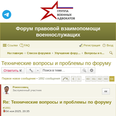
Форум правовой взаимопомощи
военнослужащих
Ссылки
FAQ
Регистрация
Вход
На главную
Список форумов
Улучшение форума
Вопросы и проблемы пользования
ои
Технические вопросы и проблемы по форуму
ск
Ответить
Первое новое сообщение
• 1892 сообщения
1
…
60
61
62
63
64
Рокоссовец
Заслуженный участник
Цитата
Re: Технические вопросы и проблемы по форуму
#1891
04 ноя 2025, 20:35
Н