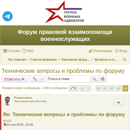
Форум правовой взаимопомощи
военнослужащих
Ссылки
FAQ
Регистрация
Вход
На главную
Список форумов
Улучшение форума
Вопросы и проблемы пользования
ои
Технические вопросы и проблемы по форуму
ск
Ответить
Первое новое сообщение
• 1892 сообщения
1
…
60
61
62
63
64
Рокоссовец
Заслуженный участник
Цитата
Re: Технические вопросы и проблемы по форуму
#1891
04 ноя 2025, 20:35
Н