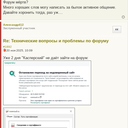
е
Форум мёртв?
п
Много хороших слов могу написать за былое активное общение.
р
о
Давайте хоронить тогда, раз уж....
ч
и
т
Александр412
а
Заслуженный участник
н
Цитата
н
о
е
Re: Технические вопросы и проблемы по форуму
с
о
#1892
о
20 ноя 2025, 10:09
б
Н
щ
е
Уже 2 дня "Касперский" не даёт зайти на форум:
е
п
н
р
и
о
е
ч
и
т
а
н
н
о
е
с
о
о
б
щ
е
н
и
е