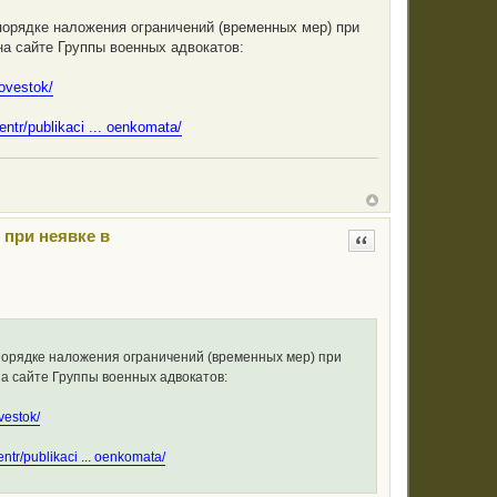
порядке наложения ограничений (временных мер) при
на сайте Группы военных адвокатов:
povestok/
entr/publikaci ... oenkomata/
 при неявке в
Цитата
 порядке наложения ограничений (временных мер) при
а сайте Группы военных адвокатов:
ovestok/
entr/publikaci ... oenkomata/