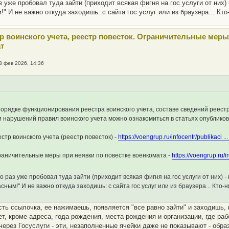
з уже пробовал туда зайти (приходит всякая фигня на гос услуги от них
!" И не важно откуда заходишь: с сайта гос.услуг или из браузера... Кт
тр воинского учета, реестр повесток. Ограничительные меры
т
3 фев 2026, 14:36
порядке функционирования реестра воинского учета, составе сведений реест
и нарушений правил воинского учета можно ознакомиться в статьях опублико
стр воинского учета (реестр повесток) -
https://voengrup.ru/infocentr/publikaci ..
раничительные меры при неявки по повестке военкомата -
https://voengrup.ru/i
о раз уже пробовал туда зайти (приходит всякая фигня на гос услуги от них)
сным!" И не важно откуда заходишь: с сайта гос.услуг или из браузера... Кто
сть ссылочка, ее нажимаешь, появляется "все равно зайти" и заходишь, 
ет, кроме адреса, года рождения, места рождения и организации, где ра
через Госуслуги - эти, незаполненные ячейки даже не показывают - образ