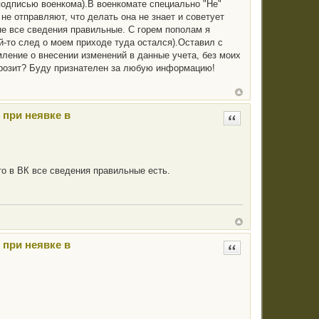
подписью военкома).В военкомате специально "Не"
не отправляют, что делать она не знает и советует
не все сведения правильные. С горем пополам я
ой-то след о моем приходе туда остался).Оставил с
мление о внесении изменений в данные учета, без моих
грозит? Буду признателен за любую информацию!
 при неявке в
Цитата
что в ВК все сведения правильные есть.
 при неявке в
Цитата