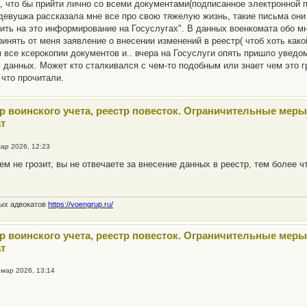
, что бы прийти лично со всеми документами(подписанное электронной 
девушка рассказала мне все про свою тяжелую жизнь, такие письма они 
бить на это информирование на Госуслугах". В данных военкомата обо м
ринять от меня заявление о внесении изменений в реестр( чтоб хоть как
 все ксерокопии документов и.. вчера на Госуслуги опять пришло уведо
 данных. Может кто сталкивался с чем-то подобным или знает чем это 
что прочитали.
тр воинского учета, реестр повесток. Ограничительные меры
т
мар 2026, 12:23
чем не грозит, вы не отвечаете за внесение данных в реестр, тем более 
ных адвокатов
https://voengrup.ru/
тр воинского учета, реестр повесток. Ограничительные меры
т
 мар 2026, 13:14