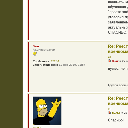
с
военкомата
о
обученная 
о
б
"просто за
щ
уговорил п
е
н
заявлением
и
актуальных
е
СПАСИБО, 
Re: Реес
Знак
Администратор
военкома
#7
Знак
»
27 
Сообщения:
32244
Н
Зарегистрирован:
11 фев 2010, 21:54
е
пульс, не 
п
р
о
ч
и
Группа воен
т
а
н
Re: Реес
н
о
военкома
е
с
#8
о
пульс
»
27
о
Н
б
е
Спасибо!
щ
п
е
р
пульс