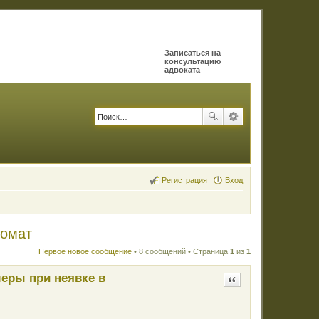
Записаться на
консультацию
адвоката
Регистрация
Вход
комат
Первое новое сообщение
• 8 сообщений • Страница
1
из
1
меры при неявке в
Цитата