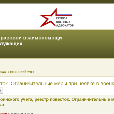
правовой взаимопомощи
служащих
зация
ВОИНСКИЙ УЧЕТ
есток. Ограничительные меры при неявке в воен
воинского учета, реестр повесток. Ограничительные 
ат
ихаил
»
28 мар 2025, 01:09