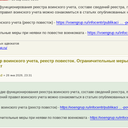
функционирования реестра воинского учета, составе сведений реестра, 
правил воинского учета можно ознакомиться в статьях опубликованных 
нского учета (реестр повесток) -
https://voengrup.ru/infocentr/publikaci ... -
льные меры при неявки по повестке военкомата -
https://voengrup.ru/infoc
ых адвокатов
up.ru/
тр воинского учета, реестр повесток. Ограничительные меры
т
k2
»
26 янв 2026, 23:31
дке функционирования реестра воинского учета, составе сведений реестра,
ний правил воинского учета можно ознакомиться в статьях опубликованных н
 воинского учета (реестр повесток) -
https://voengrup.ru/infocentr/publikaci ... -p
чительные меры при неявки по повестке военкомата -
https://voengrup.ru/infoc