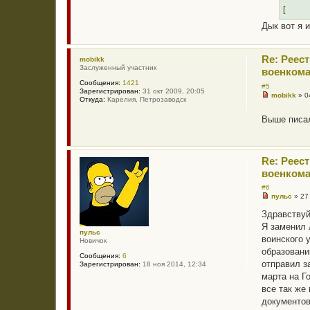
[
Дык вот я и
Re: Реес
mobikk
Заслуженный участник
военкома
Сообщения:
1421
#5
Зарегистрирован:
31 окт 2009, 20:05
mobikk
»
0
Откуда:
Карелия, Петрозаводск
Н
е
Выше писа
п
р
о
ч
и
Re: Реес
т
а
военкома
н
н
#6
о
пульс
»
27
е
Н
с
е
Здравству
о
п
Я заменил 
о
р
пульс
б
о
воинского 
Новичок
щ
ч
образовани
е
и
Сообщения:
6
н
т
отправил з
Зарегистрирован:
18 ноя 2014, 12:34
и
а
марта на Г
е
н
н
все так же
о
документов
е