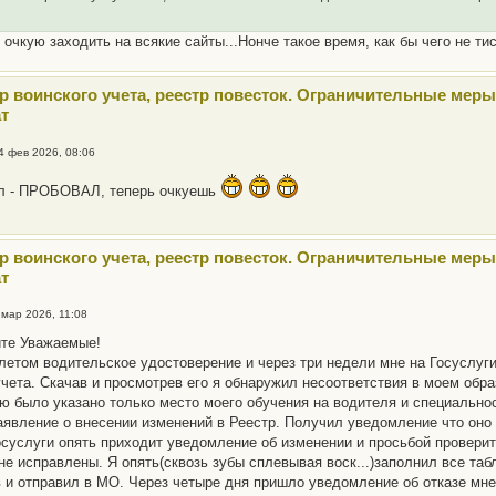
 очкую заходить на всякие сайты...Нонче такое время, как бы чего не тис
тр воинского учета, реестр повесток. Ограничительные меры
т
4 фев 2026, 08:06
л - ПРОБОВАЛ, теперь очкуешь
тр воинского учета, реестр повесток. Ограничительные меры
т
 мар 2026, 11:08
йте Уважаемые!
летом водительское удостоверение и через три недели мне на Госуслуг
учета. Скачав и просмотрев его я обнаружил несоответствия в моем обр
ю было указано только место моего обучения на водителя и специальност
аявление о внесении изменений в Реестр. Получил уведомление что оно
осуслуги опять приходит уведомление об изменении и просьбой проверит
 не исправлены. Я опять(сквозь зубы сплевывая воск...)заполнил все т
 и отправил в МО. Через четыре дня пришло уведомление об отказе мне