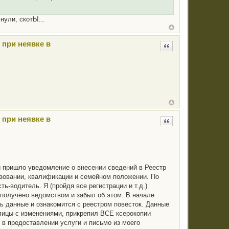
нули, скотЫ...
 при неявке в
Цитата
 при неявке в
Цитата
и пришло уведомление о внесении сведений в Реестр
азовании, квалификации и семейном положении. По
ь-водитель. Я (пройдя все регистрации и т.д.)
 получено ведомством и забыл об этом. В начале
ь данные и ознакомится с реестром повесток. Данные
аблицы с изменениями, прикрепил ВСЕ ксерокопии
 в предоставлении услуги и письмо из моего