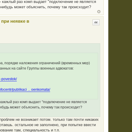
) - кажлый раз комп выдает "подключение не является
о-нибудь может объяснить, почему так происходит?
 при неявке в
Цитата
ра, порядке наложения ограничений (временных мер)
ванных на сайте Группы военных адвокатов:
. -povestok/
nfocentr/publikaci ... oenkomata/
 - кажлый раз комп выдает "подключение не является
-нибудь может объяснить, почему так происходит?
проблем не возникает потом. только там почти никаких
ботаешь. остальное не заполнено, при попытке ввести
ование там, специальность и т.п.