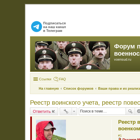
Подписаться
на наш канал
в Телеграм
Форум 
военно
voensud.ru
Ссылки
FAQ
На главную
Список форумов
Ваши права и их реали
Реестр воинского учета, реестр пов
Ответить
Реестр 
военком
#1
Пахомов М