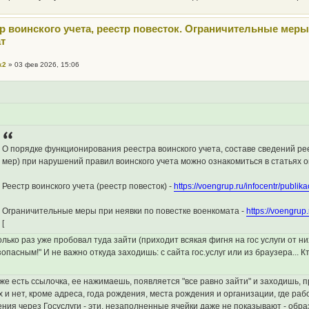
тр воинского учета, реестр повесток. Ограничительные меры
т
k2
»
03 фев 2026, 15:06
О порядке функционирования реестра воинского учета, составе сведений р
мер) при нарушений правил воинского учета можно ознакомиться в статьях 
Реестр воинского учета (реестр повесток) -
https://voengrup.ru/infocentr/publikac
Ограничительные меры при неявки по повестке военкомата -
https://voengrup.
[
олько раз уже пробовал туда зайти (приходит всякая фигня на гос услуги от н
зопасным!" И не важно откуда заходишь: с сайта гос.услуг или из браузера...
же есть ссылочка, ее нажимаешь, появляется "все равно зайти" и заходишь, п
 и нет, кроме адреса, года рождения, места рождения и организации, где ра
ния через Госуслуги - эти, незаполненные ячейки даже не показывают - образ