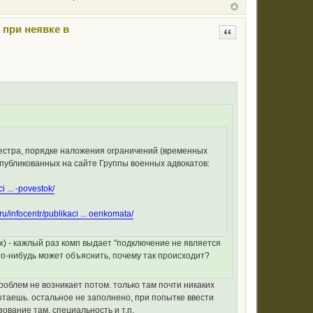
 при неявке в
Цитата
еестра, порядке наложения ограничений (временных
опубликованных на сайте Группы военных адвокатов:
i ... -povestok/
ru/infocentr/publikaci ... oenkomata/
их) - кажлый раз комп выдает "подключение не является
 Кто-нибудь может объяснить, почему так происходит?
роблем не возникает потом. только там почти никаких
ботаешь. остальное не заполнено, при попытке ввести
ование там, специальность и т.п.