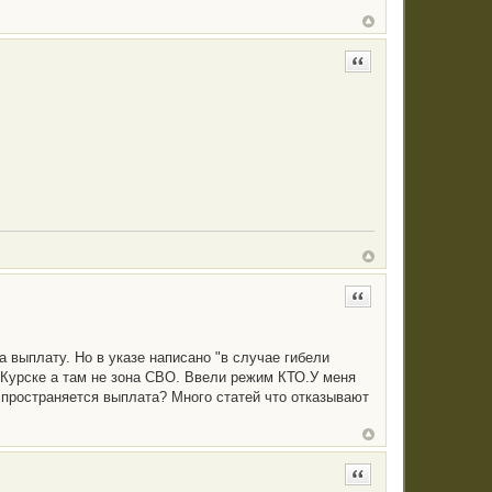
Цитата
Цитата
а выплату. Но в указе написано "в случае гибели
 Курске а там не зона СВО. Ввели режим КТО.У меня
спространяется выплата? Много статей что отказывают
Цитата