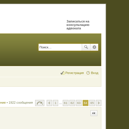
Записаться на
консультацию
адвоката
Регистрация
Вход
ение
• 1922 сообщения
1
…
61
62
63
64
65
Цитата