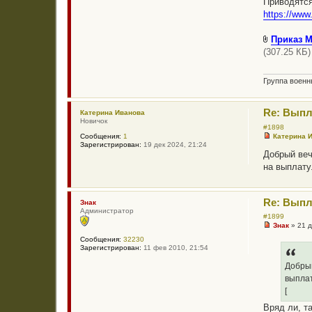
Приводятся
е
https://www
Приказ М
(307.25 КБ
Группа воен
Re: Выпл
Катерина Иванова
Новичок
#1898
Катерина 
Сообщения:
1
Н
Зарегистрирован:
19 дек 2024, 21:24
е
Добрый веч
п
на выплату
р
о
ч
и
Re: Выпл
т
Знак
а
Администратор
#1899
н
Знак
»
21 д
н
Н
о
Сообщения:
32230
е
е
Зарегистрирован:
11 фев 2010, 21:54
п
с
р
о
о
Добрый
о
ч
б
выпла
и
щ
т
[
е
а
н
Вряд ли, та
н
и