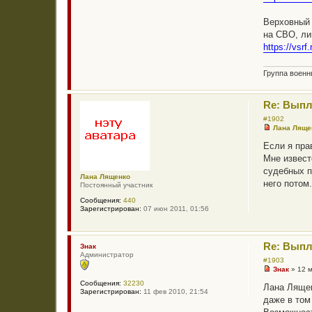
а
н
н
Верховный 
о
на СВО, ли
е
с
https://vsrf
о
о
б
Группа воен
щ
е
н
и
Re: Выпл
е
#1902
Лана Ляще
Н
е
Если я пра
п
Мне извест
р
о
судебных п
ч
Лана Лященко
него потом
и
Постоянный участник
т
Сообщения:
440
а
Зарегистрирован:
07 июн 2011, 01:56
н
н
о
е
с
Re: Выпл
Знак
о
Администратор
о
#1903
б
Знак
»
12 
Н
щ
Сообщения:
32230
е
е
Лана Лящен
Зарегистрирован:
11 фев 2010, 21:54
п
н
даже в том
р
и
о
е