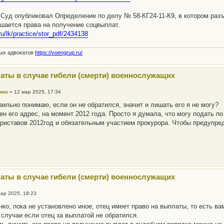
Суд опубликовал Определение по делу № 58-КГ24-11-К9, в котором разъ
шается права на получение соцвыплат.
.ru/lk/practice/stor_pdf/2434138
ных адвокатов
https://voengrup.ru/
аты в случае гибели (смерти) военнослужащих
нко
»
12 мар 2025, 17:34
вильно понимаю, если он не обратился, значит и лишать его я не могу?
ен его адрес, на момент 2012 года. Просто я думала, что могу подать п
риставов 2012год и обязательным участием прокурора. Чтобы предупреди
.
аты в случае гибели (смерти) военнослужащих
мар 2025, 18:23
ко, пока не установлено иное, отец имеет право на выплаты, то есть 
 случаи если отец за выплатой не обратился.