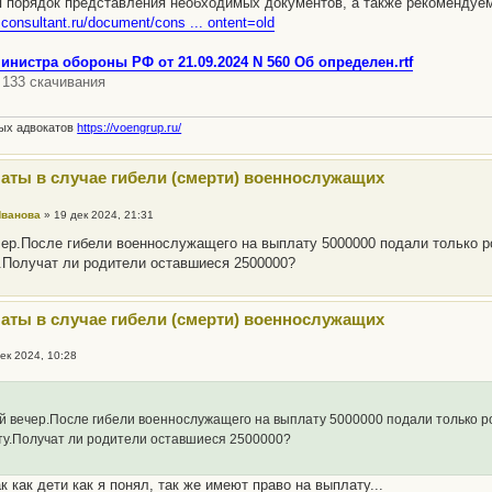
 порядок представления необходимых документов, а также рекомендуе
.consultant.ru/document/cons ... ontent=old
инистра обороны РФ от 21.09.2024 N 560 Об определен.rtf
) 133 скачивания
ных адвокатов
https://voengrup.ru/
аты в случае гибели (смерти) военнослужащих
Иванова
»
19 дек 2024, 21:31
ер.После гибели военнослужащего на выплату 5000000 подали только р
.Получат ли родители оставшиеся 2500000?
аты в случае гибели (смерти) военнослужащих
ек 2024, 10:28
 вечер.После гибели военнослужащего на выплату 5000000 подали только р
ту.Получат ли родители оставшиеся 2500000?
к как дети как я понял, так же имеют право на выплату...