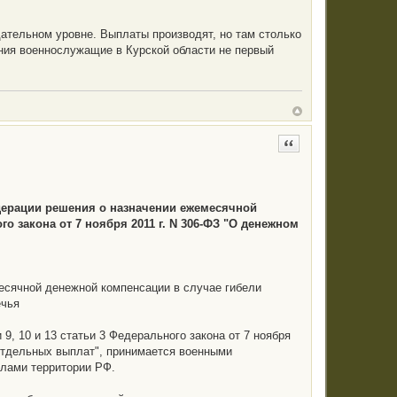
дательном уровне. Выплаты производят, но там столько
нения военнослужащие в Курской области не первый
Цитата
дерации решения о назначении ежемесячной
о закона от 7 ноября 2011 г. N 306-ФЗ "О денежном
есячной денежной компенсации в случае гибели
ечья
, 10 и 13 статьи 3 Федерального закона от 7 ноября
отдельных выплат", принимается военными
елами территории РФ.