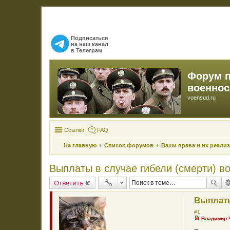
Подписаться
на наш канал
в Телеграм
Форум 
военно
voensud.ru
Ссылки
FAQ
На главную
Список форумов
Ваши права и их реали
Выплаты в случае гибели (смерти) 
Ответить
Выплаты
#1
Владимир
Н
е