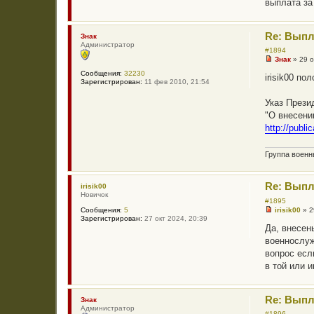
выплата за
н
н
о
е
Re: Выпл
Знак
с
Администратор
о
#1894
о
Знак
»
29 о
б
Н
щ
Сообщения:
32230
е
irisik00 по
е
Зарегистрирован:
11 фев 2010, 21:54
п
н
р
и
о
Указ Прези
е
ч
"О внесени
и
т
http://publ
а
н
н
Группа воен
о
е
с
о
Re: Выпл
irisik00
о
Новичок
б
#1895
щ
irisik00
»
2
Сообщения:
5
Н
е
Зарегистрирован:
27 окт 2024, 20:39
е
н
Да, внесен
п
и
военнослуж
р
е
о
вопрос есл
ч
в той или 
и
т
а
н
Re: Выпл
Знак
н
Администратор
о
#1896