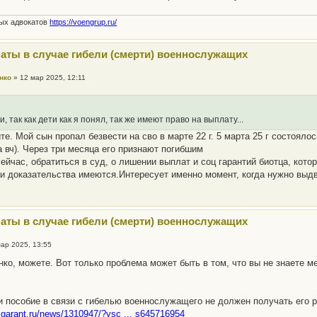
ных адвокатов
https://voengrup.ru/
аты в случае гибели (смерти) военнослужащих
нко
»
12 мар 2025, 12:11
и, так как дети как я понял, так же имеют право на выплату...
те. Мой сын пропал безвести на сво в марте 22 г. 5 марта 25 г состоял
а вч). Через три месяца его признают погибшим
сейчас, обратиться в суд, о лишении выплат и соц гарантий биотца, кото
и доказательства имеются.Интересует именно момент, когда нужно выдв
аты в случае гибели (смерти) военнослужащих
мар 2025, 13:55
ко, можете. Вот только проблема может быть в том, что вы не знаете м
.
и пособие в связи с гибелью военнослужащего не должен получать его 
.garant.ru/news/1310947/?ysc ... s645716954