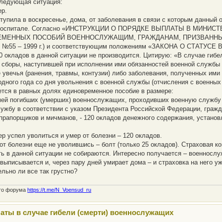
следующая ситуация:
ер.
тупила в воскресенье, дома, от заболевания в связи с которым данный
в госпитале. Согласно «ИНСТРУКЦИИ О ПОРЯДКЕ ВЫПЛАТЫ В МИ
МЕННЫХ ПОСОБИЙ ВОЕННОСЛУЖАЩИМ, ГРАЖДАНАМ, ПРИЗВАННЫМ
Ф №55 – 1999 г.) и соответствующим положениям «ЗАКОНА О СТАТУСЕ
0 окладов в данной ситуации не производится. Цитирую: «В случае гиб
 сборы, наступившей при исполнении ими обязанностей военной службы 
 увечья (ранения, травмы, контузии) либо заболевания, полученных ими
одного года со дня увольнения с военной службы (отчисления с военных
тся в равных долях единовременное пособие в размере:
ей погибших (умерших) военнослужащих, проходивших военную службу п
ужбу в соответствии с указом Президента Российской Федерации, гражд
прапорщиков и мичманов, - 120 окладов денежного содержания, устано
р успел уволиться и умер от болезни – 120 окладов.
от болезни еще не уволившись – болт (только 25 окладов). Страховая к
ь в данной ситуации не собираются. Интересно получается – военнослу
 выписывается и, через пару дней умирает дома – и страховка на него у
ельно ли все так грустно?
ого форума
https://t.me/N_Voensud_ru
аты в случае гибели (смерти) военнослужащих