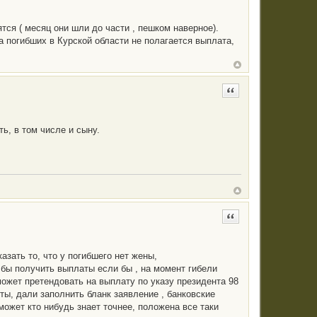
тся ( месяц они шли до части , пешком наверное).
за погибших в Курской области не полагается выплата,
Цитата
ть, в том числе и сыну.
Цитата
азать то, что у погибшего нет жены,
 бы получить выплаты если бы , на момент гибели
 может претендовать на выплату по указу президента 98
нты, дали заполнить бланк заявление , банковские
может кто нибудь знает точнее, положена все таки