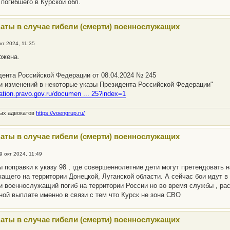
 погибшего в Курской обл.
аты в случае гибели (смерти) военнослужащих
кт 2024, 11:35
ложена.
дента Российской Федерации от 08.04.2024 № 245
и изменений в некоторые указы Президента Российской Федерации"
ication.pravo.gov.ru/documen ... 25?index=1
ных адвокатов
https://voengrup.ru/
аты в случае гибели (смерти) военнослужащих
9 окт 2024, 11:49
ы поправки к указу 98 , где совершеннолетние дети могут претендовать н
ащего на территории Донецкой, Луганской области. А сейчас бои идут в
и военнослужащий погиб на территории России но во время службы , ра
иной выплате именно в связи с тем что Курск не зона СВО
аты в случае гибели (смерти) военнослужащих