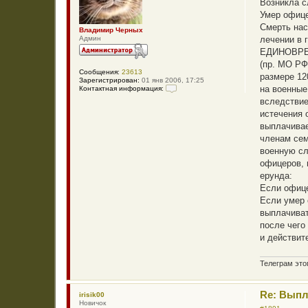
Возникла 
п
Умер офиц
р
о
Смерть нас
Владимир Черных
ч
Админ
лечении 
и
т
ЕДИНОВРЕ
а
(пр. МО Р
н
Сообщения:
23613
н
размере 12
Зарегистрирован:
01 янв 2006, 17:25
о
на военные
Контактная информация:
е
К
с
вследствие
о
о
истечения 
н
о
т
б
выплачивае
а
щ
членам сем
к
е
т
н
военную сл
н
и
офицеров, 
а
е
я
ерунда:
и
Если офице
н
ф
Если умер 
о
выплачиват
р
м
после чего
а
и действит
ц
и
я
п
Телеграм эт
о
л
ь
Re: Выпл
irisik00
з
Новичок
о