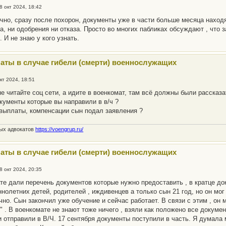
8 окт 2024, 18:42
чно, сразу после похорон, документы уже в части больше месяца находя
а, ни одобрения ни отказа. Просто во многих пабликах обсуждают , что 
 И не знаю у кого узнать.
аты в случае гибели (смерти) военнослужащих
кт 2024, 18:51
 не читайте соц сети, а идите в военкомат, там всё должны были рассказа
окументы которые вы направили в в/ч ?
 выплаты, компенсации сын подал заявления ?
ных адвокатов
https://voengrup.ru/
аты в случае гибели (смерти) военнослужащих
8 окт 2024, 20:35
те дали перечень документов которые нужно предоставить , в кратце док
нолетних детей, родителей , иждивенцев а только сын 21 год, но он мог
чно. Сын закончил уже обучение и сейчас работает. В связи с этим , он
е" . В военкомате не знают тоже ничего , взяли как положено все докуме
и отправили в В/Ч. 17 сентября документы поступили в часть. Я думала 