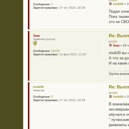
#1891
в
irisik00
»
2
Сообщения:
5
а
Н
Зарегистрирован:
27 окт 2024, 20:39
т
е
Подал коне
е
п
л
Пока тишин
р
я
о
это не СВО.
В
ч
л
и
а
т
д
а
Re: Выпл
Знак
и
н
Администратор
м
н
#1892
и
о
Знак
»
28 о
р
Н
е
Ч
Сообщения:
32230
е
с
irisik00 вы
е
Зарегистрирован:
11 фев 2010, 21:54
п
о
р
А что за д
р
о
н
о
б
И на какие
ы
ч
щ
х
и
е
т
н
Группа воен
а
и
н
е
н
о
Re: Выпл
irisik00
е
Новичок
с
#1893
о
irisik00
»
2
Сообщения:
5
Н
о
Зарегистрирован:
27 окт 2024, 20:39
е
б
В военкома
п
щ
несовершен
р
е
о
н
обучался о
ч
и
" путински
и
е
т
реквизиты 
а