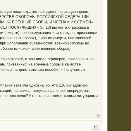
 офицер неоднократно находился на стационарном
НИСТЕРСТВЕ ОБОРОНЫ РОССИЙСКОЙ ФЕДЕРАЦИИ
 НА ВОЕННЫЕ СБОРЫ, И ЧЛЕНАМ ИХ СЕМЕЙ»
 ВОЕННОСЛУЖАЩИХ» (ст.18) выплата страховки в
ели (смерти) военнослужащих или граждан, призванных
(на военных сборах), либо их смерти, наступившей
 при исполнении обязанностей военной службы до
 сборов или окончания военных сборов),
о контракту, в том числе офицеров, призванных на
ан, призванных на военные сборы в качестве
вленных на день выплаты пособия;» Получается
омпания заявила однозначно, что 120 окладов они
жащий, например, получает ранение, оперируется,
же не положена? Кто сталкивался с такими ситуациями
Цитата