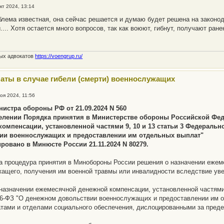
кт 2024, 13:14
роблема известная, она сейчас решается и думаю будет решена на законо
.... Хотя остается много вопросов, так как воюют, гибнут, получают ра
ных адвокатов
https://voengrup.ru/
аты в случае гибели (смерти) военнослужащих
оя 2024, 11:56
нистра обороны РФ от 21.09.2024 N 560
елении Порядка принятия в Министерстве обороны Российской Фе
омпенсации, установленной частями 9, 10 и 13 статьи 3 Федеральног
ии военнослужащих и предоставлении им отдельных выплат"
ровано в Минюсте России 21.11.2024 N 80279.
 процедура принятия в Минобороны России решения о назначении ежем
ащего, получения им военной травмы или инвалидности вследствие ув
назначении ежемесячной денежной компенсации, установленной частями 9
306-ФЗ "О денежном довольствии военнослужащих и предоставлении им 
тами и отделами социального обеспечения, дислоцированными за пред