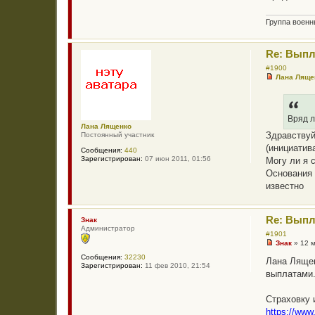
н
е
о
е
Группа воен
с
о
о
Re: Выпл
б
щ
#1900
е
Лана Ляще
н
Н
и
е
е
п
р
о
Вряд л
ч
Лана Лященко
Здравствуй
и
Постоянный участник
т
(инициатив
Сообщения:
440
а
Зарегистрирован:
07 июн 2011, 01:56
Могу ли я 
н
н
Основания 
о
известно
е
с
о
о
Re: Выпл
б
Знак
щ
Администратор
#1901
е
Знак
»
12 
н
Н
и
Сообщения:
32230
е
Лана Лящен
е
Зарегистрирован:
11 фев 2010, 21:54
п
выплатами
р
о
ч
Страховку 
и
т
https://www