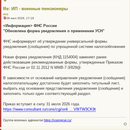
Re: ИП - военные пенсионеры
#68
08 июл 2026, 17:19
Н
е
<Информация> ФНС России
п
"Обновлена форма уведомления о применении УСН"
р
о
ч
ФНС информирует об утверждении универсальной формы
и
т
уведомления (сообщения) по упрощенной системе налогообложения
а
н
н
Новая форма уведомления (КНД 1154004) заменяет ранее
о
действовавшие рекомендованные формы, утвержденные Приказом
е
с
ФНС России от 02.11.2012 N ММВ-7-3/829@.
о
о
б
В зависимости от оснований направления уведомления (сообщения)
щ
налогоплательщику достаточно будет заполнить титульный лист,
е
н
выбрать код основания представления уведомления (сообщения) и
и
заполнить только один соответствующий раздел.
е
Приказ вступает в силу 31 июля 2026 года.
https://www.consultant.ru/cons/cgi/onli ... V8ITW3CK9t
Группа военных адвокатов
https://voengrup.ru/