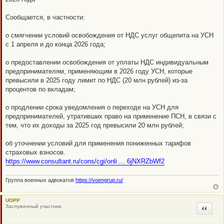
о
е
с
Сообщается, в частности:
о
о
б
о смягчении условий освобождения от НДС услуг общепита на УСН
щ
с 1 апреля и до конца 2026 года;
е
н
и
о предоставлении освобождения от уплаты НДС индивидуальным
е
предпринимателям, применяющим в 2026 году УСН, которые
превысили в 2025 году лимит по НДС (20 млн рублей) из-за
процентов по вкладам;
о продлении срока уведомления о переходе на УСН для
предпринимателей, утративших право на применение ПСН, в связи с
тем, что их доходы за 2025 год превысили 20 млн рублей;
об уточнении условий для применения пониженных тарифов
страховых взносов.
https://www.consultant.ru/cons/cgi/onli ... 6jNXRZbWf2
Группа военных адвокатов
https://voengrup.ru/
UOPP
Заслуженный участник
Цитата