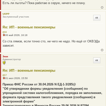
п
Есть ли льготы? Пока работаю в серую, ничего не плачу.
р
о
ч
и
UOPP
т
Заслуженный участник
Цитата
а
н
н
о
Re: ИП - военные пенсионеры
е
с
#66
о
06 май 2026, 16:18
Н
о
е
б
Со ста лямов, если точно сто, ни чего не надо. Но ещё от ОКВЭДа
п
щ
зависит.
р
е
о
н
ч
и
и
е
Знак
т
Администратор
Цитата
а
н
н
о
Re: ИП - военные пенсионеры
е
с
#67
о
01 июл 2026, 15:50
о
Н
б
е
Приказ ФНС России от 30.04.2026 N ЕД-1-3/285@
щ
п
"Об утверждении формы уведомления (сообщения) по
е
р
н
о
упрощенной системе налогообложения, порядка ее заполнения,
и
ч
формата представления такого уведомления (сообщения) в
е
и
т
электронной форме"
а
Зарегистрировано в Минюсте России 29.06.2026 N 87294.
н