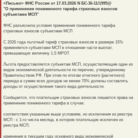
е
<Письмо> ФНС России от 17.03.2026 N БС-36-11/1995@
п
"О применении пониженного тарифа страховых взносов
р
о
субъектами МСП"
ч
и
т
ФНС разъяснила условия применения пониженного тарифа
а
страховых взносов субъектами МСП
н
н
о
С 2026 года льготный тариф страховых взносов в размере 15%
е
с
применяется субъектами МСП в отношении части выплат,
о
превышающих величину 1,5 МРОТ.
о
б
щ
Льгота предоставляется субъектам МСП, осуществляющим один из
е
н
видов экономической деятельности по перечню, утвержденному
и
Правительством РФ. При этом по итогам отчетного (расчетного)
е
периода в сумме всех доходов не менее 70% должны составлять
доходы от осуществления такого вида деятельности.
Сообщается, что плательщик страховых взносов лишается права на
применение пониженного тарифа в случае:
соответствия указанным выше условиям, но исключения из реестра
МСП - с 1-го числа месяца, в котором плательщик исключен из
реестра МСП;
изменения в текущем году основного вида экономической