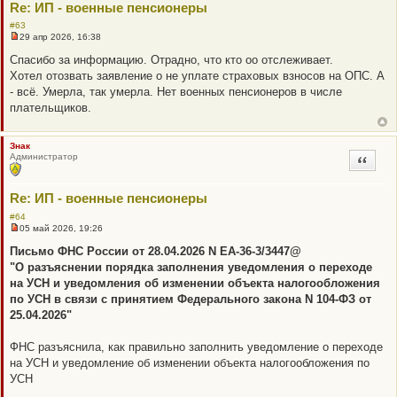
Re: ИП - военные пенсионеры
#63
29 апр 2026, 16:38
Н
е
Спасибо за информацию. Отрадно, что кто оо отслеживает.
п
Хотел отозвать заявление о не уплате страховых взносов на ОПС. А
р
о
- всё. Умерла, так умерла. Нет военных пенсионеров в числе
ч
плательщиков.
и
т
а
н
Знак
н
Администратор
Цитата
о
е
с
о
Re: ИП - военные пенсионеры
о
б
#64
щ
05 май 2026, 19:26
Н
е
е
н
Письмо ФНС России от 28.04.2026 N ЕА-36-3/3447@
п
и
"О разъяснении порядка заполнения уведомления о переходе
р
е
о
на УСН и уведомления об изменении объекта налогообложения
ч
по УСН в связи с принятием Федерального закона N 104-ФЗ от
и
т
25.04.2026"
а
н
н
ФНС разъяснила, как правильно заполнить уведомление о переходе
о
на УСН и уведомление об изменении объекта налогообложения по
е
с
УСН
о
о