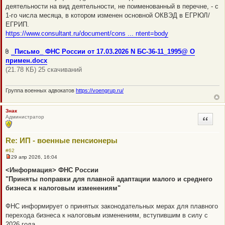
деятельности на вид деятельности, не поименованный в перечне, - с
1-го числа месяца, в котором изменен основной ОКВЭД в ЕГРЮЛ/
ЕГРИП.
https://www.consultant.ru/document/cons ... ntent=body
_Письмо_ ФНС России от 17.03.2026 N БС-36-11_1995@ О
примен.docx
(21.78 КБ) 25 скачиваний
Группа военных адвокатов
https://voengrup.ru/
Знак
Администратор
Цитата
Re: ИП - военные пенсионеры
#62
29 апр 2026, 16:04
Н
е
<Информация> ФНС России
п
"Приняты поправки для плавной адаптации малого и среднего
р
о
бизнеса к налоговым изменениям"
ч
и
т
ФНС информирует о принятых законодательных мерах для плавного
а
перехода бизнеса к налоговым изменениям, вступившим в силу с
н
н
2026 года