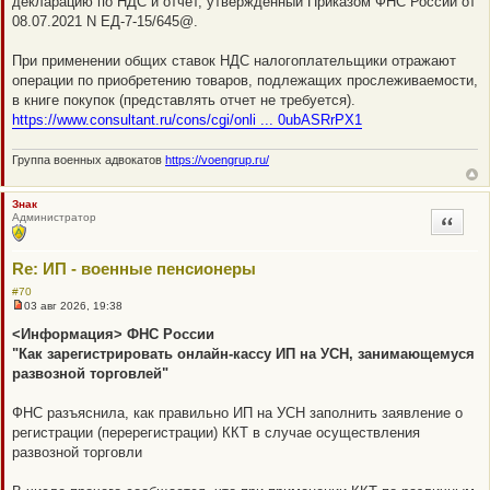
декларацию по НДС и отчет, утвержденный Приказом ФНС России от
08.07.2021 N ЕД-7-15/645@.
При применении общих ставок НДС налогоплательщики отражают
операции по приобретению товаров, подлежащих прослеживаемости,
в книге покупок (представлять отчет не требуется).
https://www.consultant.ru/cons/cgi/onli ... 0ubASRrPX1
Группа военных адвокатов
https://voengrup.ru/
Знак
Администратор
Цитата
Re: ИП - военные пенсионеры
#70
03 авг 2026, 19:38
Н
е
<Информация> ФНС России
п
"Как зарегистрировать онлайн-кассу ИП на УСН, занимающемуся
р
о
развозной торговлей"
ч
и
т
ФНС разъяснила, как правильно ИП на УСН заполнить заявление о
а
регистрации (перерегистрации) ККТ в случае осуществления
н
н
развозной торговли
о
е
с