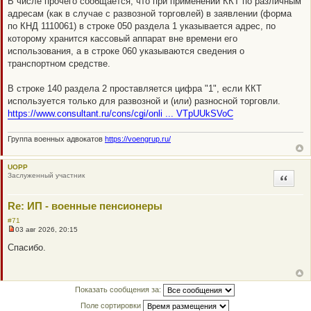
В числе прочего сообщается, что при применении ККТ по различным
о
адресам (как в случае с развозной торговлей) в заявлении (форма
о
б
по КНД 1110061) в строке 050 раздела 1 указывается адрес, по
щ
которому хранится кассовый аппарат вне времени его
е
н
использования, а в строке 060 указываются сведения о
и
транспортном средстве.
е
В строке 140 раздела 2 проставляется цифра "1", если ККТ
используется только для развозной и (или) разносной торговли.
https://www.consultant.ru/cons/cgi/onli ... VTpUUkSVoC
Группа военных адвокатов
https://voengrup.ru/
UOPP
Заслуженный участник
Цитата
Re: ИП - военные пенсионеры
#71
03 авг 2026, 20:15
Н
е
Спасибо.
п
р
о
ч
и
Показать сообщения за:
т
а
Поле сортировки
н