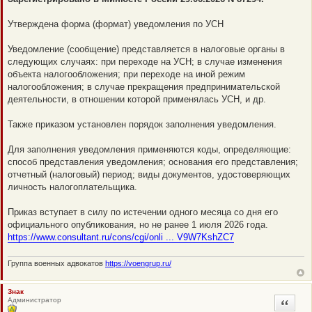
н
о
Утверждена форма (формат) уведомления по УСН
е
с
о
Уведомление (сообщение) представляется в налоговые органы в
о
б
следующих случаях: при переходе на УСН; в случае изменения
щ
объекта налогообложения; при переходе на иной режим
е
н
налогообложения; в случае прекращения предпринимательской
и
деятельности, в отношении которой применялась УСН, и др.
е
Также приказом установлен порядок заполнения уведомления.
Для заполнения уведомления применяются коды, определяющие:
способ представления уведомления; основания его представления;
отчетный (налоговый) период; виды документов, удостоверяющих
личность налогоплательщика.
Приказ вступает в силу по истечении одного месяца со дня его
официального опубликования, но не ранее 1 июля 2026 года.
https://www.consultant.ru/cons/cgi/onli ... V9W7KshZC7
Группа военных адвокатов
https://voengrup.ru/
Знак
Администратор
Цитата