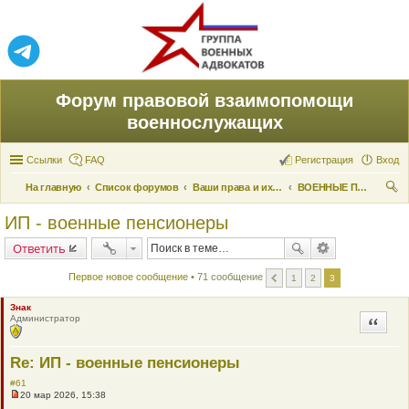
Форум правовой взаимопомощи
военнослужащих
Ссылки
FAQ
Регистрация
Вход
На главную
Список форумов
Ваши права и их реализация
ВОЕННЫЕ ПЕНСИОНЕРЫ
ои
ИП - военные пенсионеры
ск
Ответить
Первое новое сообщение
• 71 сообщение
1
2
3
Знак
Администратор
Цитата
Re: ИП - военные пенсионеры
#61
20 мар 2026, 15:38
Н