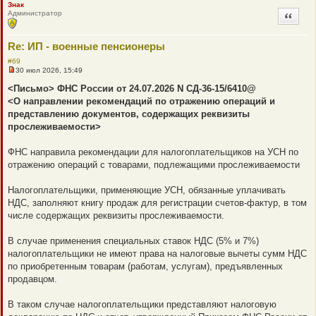
Знак
Администратор
Цитата
Re: ИП - военные пенсионеры
#69
30 июл 2026, 15:49
Н
е
<Письмо> ФНС России от 24.07.2026 N СД-36-15/6410@
п
<О направлении рекомендаций по отражению операций и
р
о
представлению документов, содержащих реквизиты
ч
прослеживаемости>
и
т
а
ФНС направила рекомендации для налогоплательщиков на УСН по
н
н
отражению операций с товарами, подлежащими прослеживаемости
о
е
с
Налогоплательщики, применяющие УСН, обязанные уплачивать
о
НДС, заполняют книгу продаж для регистрации счетов-фактур, в том
о
б
числе содержащих реквизиты прослеживаемости.
щ
е
н
В случае применения специальных ставок НДС (5% и 7%)
и
налогоплательщики не имеют права на налоговые вычеты сумм НДС
е
по приобретенным товарам (работам, услугам), предъявленных
продавцом.
В таком случае налогоплательщики представляют налоговую