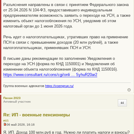
б
Разъяснения направлены в связи с принятием Федерального закона
щ
от 25.04.2026 N 104-ФЗ, предоставившего индивидуальным
е
н
предпринимателям возможность заявить о переходе на УСН, а также
и
изменить объект налогообложения по УСН, уведомив об этом
е
налоговый орган до 1 июня 2026 года.
Речь идет о налогоплательщиках, утративших право на применение
ПСН в связи с превышением доходов (20 млн рублей), а также
налогоплательщиках, применявших ПСН и УСН.
В письме даны рекомендации по заполнению Уведомления о
переходе на УСН (форма по КНД 1150001) и Уведомления об
изменении объекта налогообложения (форма по КНД 1150016).
https://www.consultant.ru/cons/cgi/onli ... SyhuR20ar2
Группа военных адвокатов
https://voengrup.ru/
Пахан 2023
Активный участник
Цитата
Re: ИП - военные пенсионеры
#65
06 май 2026, 16:16
Н
е
Я, ИП. Доход 100 млн.руб в год. Нужно ли платить налоги и взносы?