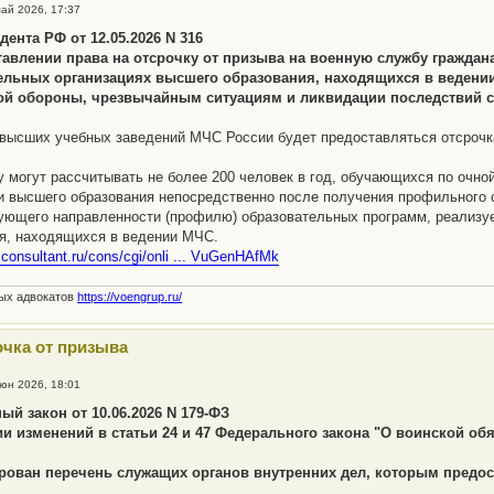
май 2026, 17:37
дента РФ от 12.05.2026 N 316
тавлении права на отсрочку от призыва на военную службу гражда
ельных организациях высшего образования, находящихся в ведени
ой обороны, чрезвычайным ситуациям и ликвидации последствий 
высших учебных заведений МЧС России будет предоставляться отсрочк
у могут рассчитывать не более 200 человек в год, обучающихся по очн
и высшего образования непосредственно после получения профильного 
ующего направленности (профилю) образовательных программ, реализ
я, находящихся в ведении МЧС.
.consultant.ru/cons/cgi/onli ... VuGenHAfMk
ных адвокатов
https://voengrup.ru/
очка от призыва
июн 2026, 18:01
й закон от 10.06.2026 N 179-ФЗ
ии изменений в статьи 24 и 47 Федерального закона "О воинской об
рован перечень служащих органов внутренних дел, которым предос