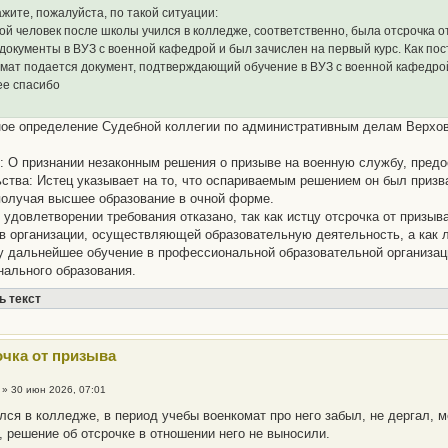
жите, пожалуйста, по такой ситуации:
й человек после школы учился в колледже, соответственно, была отсрочка от
документы в ВУЗ с военной кафедрой и был зачислен на первый курс. Как по
мат подается документ, подтверждающий обучение в ВУЗ с военной кафедро
ее спасибо
ое определение Судебной коллегии по административным делам Верховн
2
: О признании незаконным решения о призыве на военную службу, предо
ства: Истец указывает на то, что оспариваемым решением он был призв
получая высшее образование в очной форме.
 удовлетворении требования отказано, так как истцу отсрочка от призыв
в организации, осуществляющей образовательную деятельность, а как 
 дальнейшее обучение в профессиональной образовательной организац
ального образования.
ь текст
очка от призыва
»
30 июн 2026, 07:01
лся в колледже, в период учебы военкомат про него забыл, не дергал, 
, решение об отсрочке в отношении него не выносили.