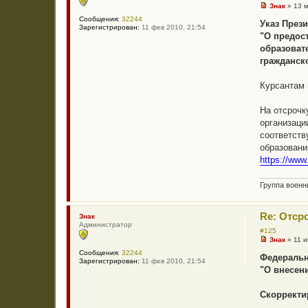
Знак
»
13 
Н
Сообщения:
32244
е
Указ Прези
Зарегистрирован:
11 фев 2010, 21:54
п
"О предос
р
о
образоват
ч
гражданск
и
т
а
Курсантам 
н
н
о
На отсрочк
е
с
организаци
о
соответств
о
б
образовани
щ
https://www
е
н
и
Группа воен
е
Re: Отср
Знак
Администратор
#125
Знак
»
11 
Н
Сообщения:
32244
е
Федеральны
Зарегистрирован:
11 фев 2010, 21:54
п
"О внесен
р
о
ч
Скорректи
и
т