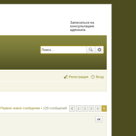
Записаться на
консультацию
адвоката
Регистрация
Вход
Первое новое сообщение
• 129 сообщений
1
2
3
4
5
Цитата