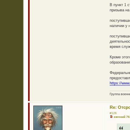
а
В пункт 1 
н
н
призыва на
о
е
с
поступивши
о
наличии у 
о
б
щ
поступивши
е
н
деятельнос
и
время служ
е
Кроме этог
образовани
Федеральны
предоставл
https://www
Группа воен
Re: Отср
#126
евгений 76
Н
е
п
р