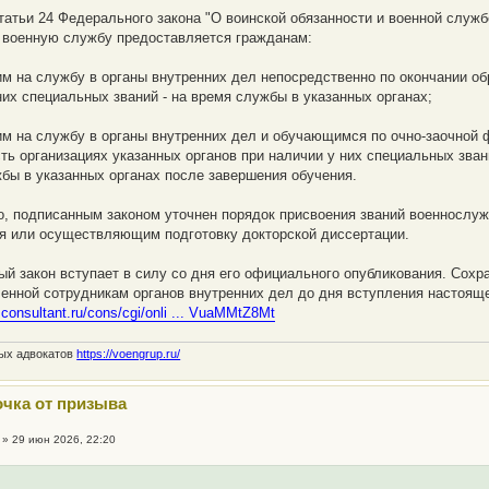
статьи 24 Федерального закона "О воинской обязанности и военной служ
 военную службу предоставляется гражданам:
м на службу в органы внутренних дел непосредственно по окончании об
них специальных званий - на время службы в указанных органах;
м на службу в органы внутренних дел и обучающимся по очно-заочной
ть организациях указанных органов при наличии у них специальных звани
бы в указанных органах после завершения обучения.
о, подписанным законом уточнен порядок присвоения званий военносл
я или осуществляющим подготовку докторской диссертации.
й закон вступает в силу со дня его официального опубликования. Сохра
енной сотрудникам органов внутренних дел до дня вступления настояще
.consultant.ru/cons/cgi/onli ... VuaMMtZ8Mt
ных адвокатов
https://voengrup.ru/
очка от призыва
»
29 июн 2026, 22:20