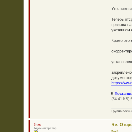
о
ч
Уточняется
и
т
а
Теперь отс
н
н
призыва на
о
указанном 
е
с
о
Кроме этог
о
б
щ
скорректир
е
н
и
установлен
е
закреплено
документов
https://www
Постанов
(34.41 КБ) 
Группа воен
Re: Отср
Знак
Администратор
#124