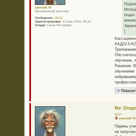
о
Подска
ч
евгений 76
Молодо
и
Заслуженный участник
т
подал 
Сообщения:
19114
а
военко
Зарегистрирован:
13 мар 2010, 09:24
н
Откуда:
Санкт-Петербург
н
Заран
о
[
е
с
Кассационн
о
КАД22-5-К
о
б
Требование
щ
Обстоятель
е
н
обучение, 
и
Решение: В
е
обучением 
избравшему
профессион
Показат
Re: Отср
#127
евгений 76
Н
е
Парень учи
п
не получал
р
о