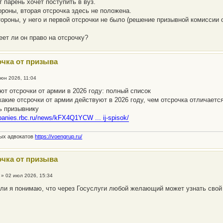
т парень хочет поступить в вуз.
ороны, вторая отсрочка здесь не положена.
тороны, у него и первой отсрочки не было (решение призывной комиссии о
еет ли он право на отсрочку?
очка от призыва
июн 2026, 11:04
ют отсрочки от армии в 2026 году: полный список
какие отсрочки от армии действуют в 2026 году, чем отсрочка отличаетс
ь призывнику
panies.rbc.ru/news/kFX4Q1YCW ... ij-spisok/
ных адвокатов
https://voengrup.ru/
очка от призыва
»
02 июл 2026, 15:34
ли я понимаю, что через Госуслуги любой желающий может узнать свой 