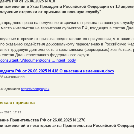
дента РФ от 26.06.2025 N 418
ии изменения в Указ Президента Российской Федерации от 13 апреля
получение отсрочки от призыва на военную службу"
да продлено право на получение отсрочки от призыва на военную служб
 место жительства на территории субъектов РФ, входящих в состав Дал
олучение отсрочки от призыва предоставляется при условии, что такие 
по оказанию содействия добровольному переселению в Российскую Фе
ляют трудовую деятельность в крестьянских (фермерских) хозяйствах,
 состав Дальневосточного федерального округа.
.consultant.ru/document/cons ... ntent=body
зидента РФ от 26.06.2025 N 418 О внесении изменения.docx
99 скачиваний
ных адвокатов
https://voengrup.ru/
очка от призыва
ен 2025, 17:23
ние Правительства РФ от 26.08.2025 N 1276
ии изменений в некоторые акты Правительства Российской Федера