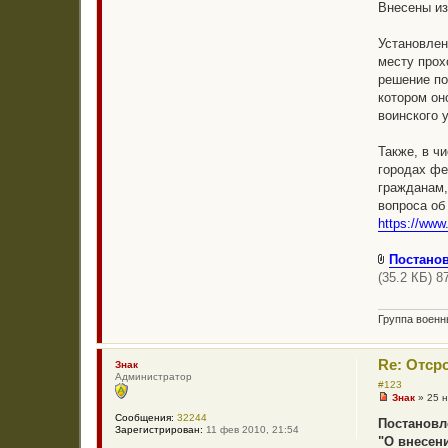
Внесены из
и
т
а
Установлен
н
н
месту прох
о
решение по
е
с
котором он
о
воинского 
о
б
щ
Также, в ч
е
н
городах фе
и
гражданам,
е
вопроса об
https://www
Постанов
(35.2 КБ) 8
Группа воен
Re: Отср
Знак
Администратор
#123
Знак
»
25 н
Н
Сообщения:
32244
е
Постановле
Зарегистрирован:
11 фев 2010, 21:54
п
"О внесен
р