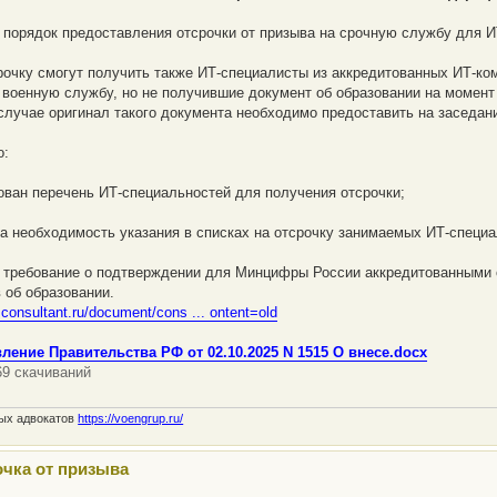
 порядок предоставления отсрочки от призыва на срочную службу для 
рочку смогут получить также ИТ-специалисты из аккредитованных ИТ-ко
 военную службу, но не получившие документ об образовании на момент 
случае оригинал такого документа необходимо предоставить на заседан
о:
ован перечень ИТ-специальностей для получения отсрочки;
а необходимость указания в списках на отсрочку занимаемых ИТ-специ
 требование о подтверждении для Минцифры России аккредитованными 
 об образовании.
.consultant.ru/document/cons ... ontent=old
ление Правительства РФ от 02.10.2025 N 1515 О внесе.docx
69 скачиваний
ных адвокатов
https://voengrup.ru/
очка от призыва