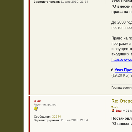
Указ Прези
Зарегистрирован:
11 фев 2010, 21:54
п
"О внесен
р
о
права на 
ч
и
т
До 2030 го
а
постоянное
н
н
о
Право на п
е
с
программы 
о
и осуществ
о
б
входящих в
щ
https://www
е
н
и
Указ Пре
е
(19.28 КБ) 
Группа воен
Re: Отср
Знак
Администратор
#122
Знак
»
01 с
Н
Сообщения:
32244
е
Постановле
Зарегистрирован:
11 фев 2010, 21:54
п
"О внесен
р
о
ч