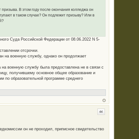
 призыва. В этом году после окончания колледжа он
ступают в таком случае? Он подлежит призыву? Или в
й?
ого Суда Российской Федерации от 08.06.2022 N 5-
ставлении отсрочки.
ан на военную службу, однако он продолжает
а на военную службу была предоставлена не в связи с
лицу, получившему основное общее образование и
ии по образовательной программе среднего
Цитата
медкомиссии он не проходил, приписное свидетельство