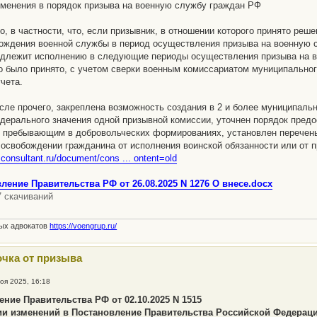
менения в порядок призыва на военную службу граждан РФ
о, в частности, что, если призывник, в отношении которого принято реш
ождения военной службы в период осуществления призыва на военную сл
длежит исполнению в следующие периоды осуществления призыва на вое
о было принято, с учетом сверки военным комиссариатом муниципально
учета.
исле прочего, закреплена возможность создания в 2 и более муниципаль
дерального значения одной призывной комиссии, уточнен порядок предо
 пребывающим в добровольческих формированиях, установлен перечень
 освобождении гражданина от исполнения воинской обязанности или от 
.consultant.ru/document/cons ... ontent=old
ление Правительства РФ от 26.08.2025 N 1276 О внесе.docx
7 скачиваний
ных адвокатов
https://voengrup.ru/
очка от призыва
оя 2025, 16:18
ние Правительства РФ от 02.10.2025 N 1515
ии изменений в Постановление Правительства Российской Федерации 