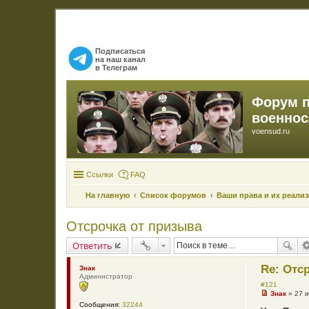
Подписаться
на наш канал
в Телеграм
Форум 
военно
voensud.ru
Ссылки
FAQ
На главную
Список форумов
Ваши права и их реали
Отсрочка от призыва
Ответить
Re: Отс
Знак
Администратор
#121
Знак
»
27 
Н
Сообщения:
32244
е