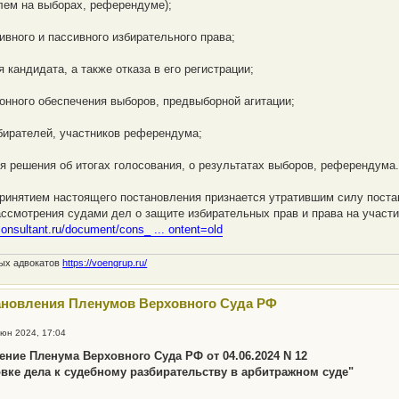
ем на выборах, референдуме);
ивного и пассивного избирательного права;
 кандидата, а также отказа в его регистрации;
нного обеспечения выборов, предвыборной агитации;
бирателей, участников референдума;
я решения об итогах голосования, о результатах выборов, референдума
принятием настоящего постановления признается утратившим силу поста
ассмотрения судами дел о защите избирательных прав и права на участ
consultant.ru/document/cons_ ... ontent=old
ных адвокатов
https://voengrup.ru/
ановления Пленумов Верховного Суда РФ
июн 2024, 17:04
ение Пленума Верховного Суда РФ от 04.06.2024 N 12
овке дела к судебному разбирательству в арбитражном суде"