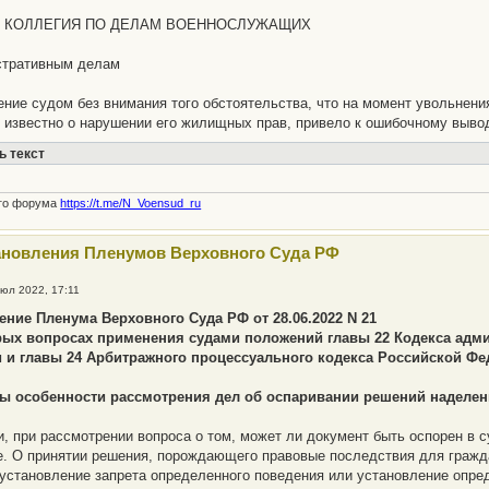
 КОЛЛЕГИЯ ПО ДЕЛАМ ВОЕННОСЛУЖАЩИХ
стративным делам
ение судом без внимания того обстоятельства, что на момент увольне
 известно о нарушении его жилищных прав, привело к ошибочному вывод
ь текст
ого форума
https://t.me/N_Voensud_ru
ановления Пленумов Верховного Суда РФ
июл 2022, 17:11
ение Пленума Верховного Суда РФ от 28.06.2022 N 21
рых вопросах применения судами положений главы 22 Кодекса адм
 и главы 24 Арбитражного процессуального кодекса Российской Фе
ы особенности рассмотрения дел об оспаривании решений наделе
и, при рассмотрении вопроса о том, может ли документ быть оспорен в 
. О принятии решения, порождающего правовые последствия для граждан
 установление запрета определенного поведения или установление опред