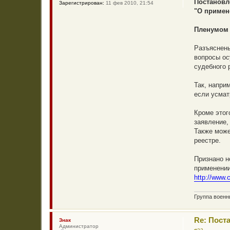
Постановл
Зарегистрирован:
11 фев 2010, 21:54
п
"О примен
р
о
ч
Пленумом 
и
т
а
Разъяснены
н
н
вопросы ос
о
судебного 
е
с
о
Так, напри
о
б
если усмат
щ
е
н
Кроме этог
и
заявление,
е
Также може
реестре.
Признано н
применении
http://www.
Группа воен
Re: Пост
Знак
Администратор