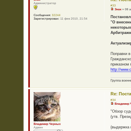
Администратор
#33
Знак
»
08 а
Н
Сообщения:
32244
е
Постановл
Зарегистрирован:
11 фев 2010, 21:54
п
"О внесен
р
о
некоторых
ч
Арбитражн
и
т
а
Актуализи
н
н
о
Поправки в
е
с
Гражданско
о
приказном 
о
б
http://www.
щ
е
н
Группа воен
и
е
Re: Пост
#34
Владимир
Н
е
"Обзор суд
п
(утв. През
р
о
ч
Владимир Черных
(выдержка 
и
Админ
т