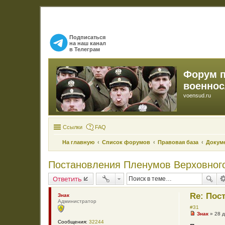
Подписаться
на наш канал
в Телеграм
Форум 
военно
voensud.ru
Ссылки
FAQ
На главную
Список форумов
Правовая база
Докуме
Постановления Пленумов Верховног
Ответить
Re: Пос
Знак
Администратор
#31
Знак
»
28 д
Н
Сообщения:
32244
е