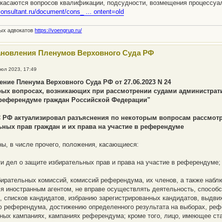
касаются вопросов квалификации, подсудности, возмещения процессуал
consultant.ru/document/cons_ ... ontent=old
ных адвокатов
https://voengrup.ru/
ановления Пленумов Верховного Суда РФ
июл 2023, 17:49
ение Пленума Верховного Суда РФ от 27.06.2023 N 24
рых вопросах, возникающих при рассмотрении судами администрати
 референдуме граждан Российской Федерации"
 РФ актуализировал разъяснения по некоторым вопросам рассмотр
ьных прав граждан и их права на участие в референдуме
ы, в числе прочего, положения, касающиеся:
и дел о защите избирательных прав и права на участие в референдуме;
бирательных комиссий, комиссий референдума, их членов, а также наблюд
я иностранным агентом, не вправе осуществлять деятельность, спос
, списков кандидатов, избранию зарегистрированных кандидатов, выдв
 референдума, достижению определенного результата на выборах, рефе
ных кампаниях, кампаниях референдума; кроме того, лицо, имеющее ста