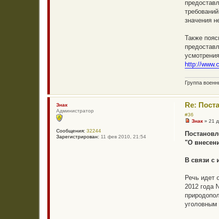
предоставл
о
В
б
л
требований
щ
а
значения н
е
д
н
и
и
м
Также пояс
е
и
р
предоставл
Ч
усмотрения
е
р
http://www.
н
ы
х
Группа воен
Re: Пост
Знак
Администратор
#36
Знак
»
21 д
Н
Сообщения:
32244
е
Постановл
Зарегистрирован:
11 фев 2010, 21:54
п
"О внесен
р
о
ч
В связи с
и
т
а
Речь идет 
н
н
2012 года 
о
природопол
е
с
уголовным 
о
о