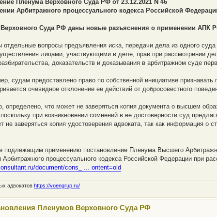
ение Пленума Верховного Суда РФ от 23.12.2021 N 46
ении Арбитражного процессуального кодекса Российской Федерации
Верховного Суда РФ даны новые разъяснения о применении АПК РФ
 отдельные вопросы предъявления иска, передачи дела из одного суда 
уществления лицами, участвующими в деле, прав при рассмотрении дела
разбирательства, доказательств и доказывания в арбитражном суде перв
мер, судам предоставлено право по собственной инициативе признавать 
ривается очевидное отклонение ее действий от добросовестного поведе
о, определено, что может не заверяться копия документа о высшем обр
 поскольку при возникновении сомнений в ее достоверности суд предлаг
т не заверяться копия удостоверения адвоката, так как информация о 
е подлежащим применению постановление Пленума Высшего Арбитражног
 Арбитражного процессуального кодекса Российской Федерации при расс
consultant.ru/document/cons_ ... ontent=old
ных адвокатов
https://voengrup.ru/
ановления Пленумов Верховного Суда РФ