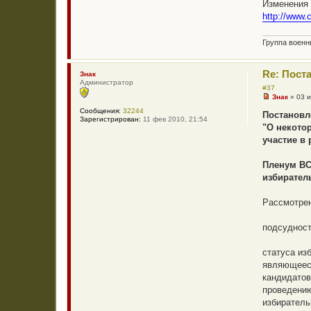
б
Изменения 
щ
http://www.
е
н
и
Группа воен
е
Re: Пост
Знак
Администратор
#37
Знак
»
03 
Н
Сообщения:
32244
е
Постановл
Зарегистрирован:
11 фев 2010, 21:54
п
"О некото
р
о
участие в
ч
и
т
Пленум ВС
а
избирател
н
н
о
Рассмотрен
е
с
о
подсудност
о
б
щ
статуса из
е
н
являющеес
и
кандидатов
е
проведению
избиратель