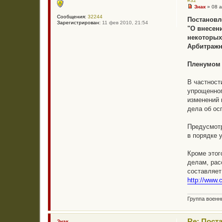
#32
Знак
»
08 а
Н
Сообщения:
32244
е
Постановл
Зарегистрирован:
11 фев 2010, 21:54
п
"О внесен
р
о
некоторых
ч
Арбитражн
и
т
а
Пленумом 
н
н
о
В частност
е
с
упрощенног
о
изменений 
о
б
дела об ос
щ
е
н
Предусмотр
и
в порядке 
е
Кроме этог
делам, рас
составляет
http://www.
Группа воен
Re: Пост
Знак