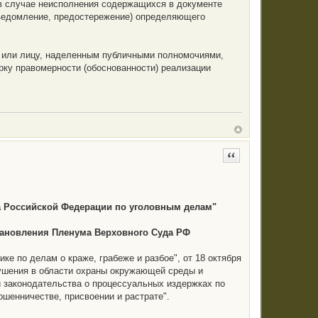
 в случае неисполнения содержащихся в документе
 уведомление, предостережение) определяющего
ну или лицу, наделенным публичными полномочиями,
рку правомерности (обоснованности) реализации
Цитата
а Российской Федерации по уголовным делам"
тановления Пленума Верховного Суда РФ
ке по делам о краже, грабеже и разбое", от 18 октября
рушения в области охраны окружающей среды и
и законодательства о процессуальных издержках по
ошенничестве, присвоении и растрате".