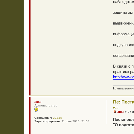
наблюдател
защиты акт
выдвижения
информацио
подкупа из
оспаривани
В связи с 
практике р
http://www.
Группа воен
Re: Пост
Знак
Администратор
#38
Знак
»
07 
Н
Сообщения:
32244
е
Постановл
Зарегистрирован:
11 фев 2010, 21:54
п
"О подгот
р
о
ч