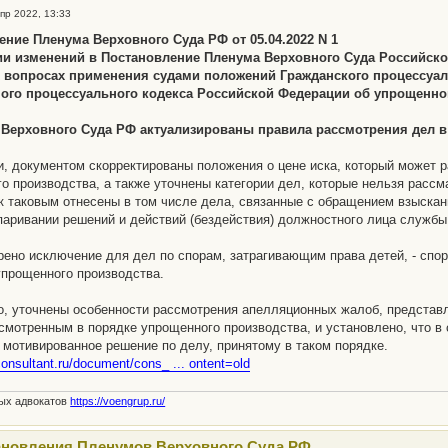
пр 2022, 13:33
ение Пленума Верховного Суда РФ от 05.04.2022 N 1
ии изменений в Постановление Пленума Верховного Суда Российской
 вопросах применения судами положений Гражданского процессуал
ого процессуального кодекса Российской Федерации об упрощенно
Верховного Суда РФ актуализированы правила рассмотрения дел 
и, документом скорректированы положения о цене иска, который может
о производства, а также уточнены категории дел, которые нельзя рассм
к таковым отнесены в том числе дела, связанные с обращением взыска
паривании решений и действий (бездействия) должностного лица службы
ено исключение для дел по спорам, затрагивающим права детей, - спо
упрощенного производства.
о, уточнены особенности рассмотрения апелляционных жалоб, представ
смотренным в порядке упрощенного производства, и установлено, что в
 мотивированное решение по делу, принятому в таком порядке.
consultant.ru/document/cons_ ... ontent=old
ных адвокатов
https://voengrup.ru/
ановления Пленумов Верховного Суда РФ