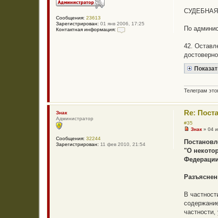
а
СУДЕБНАЯ
н
н
Сообщения:
23613
о
Зарегистрирован:
01 янв 2006, 17:25
По админи
е
Контактная информация:
с
К
о
о
42. Оставл
о
н
б
т
достоверно
щ
а
е
к
Показат
н
т
и
н
е
а
я
Телеграм эт
и
н
ф
Re: Пост
о
Знак
р
Администратор
#35
м
а
Знак
»
04 
Н
ц
Сообщения:
32244
е
и
Постановл
Зарегистрирован:
11 фев 2010, 21:54
п
я
"О некото
р
п
о
о
Федерации
ч
л
и
ь
т
з
Разъяснен
а
о
н
в
н
а
В частност
о
т
содержание
е
е
с
л
частности,
о
я