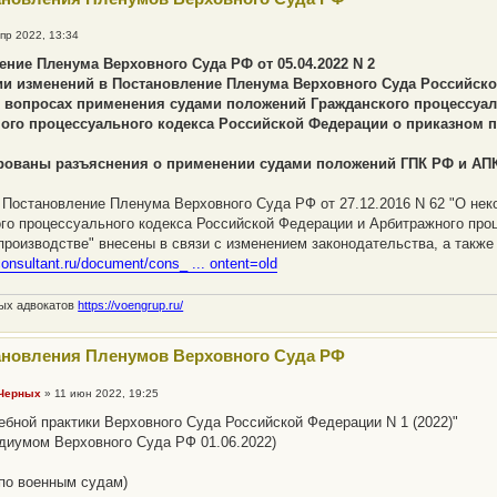
пр 2022, 13:34
ение Пленума Верховного Суда РФ от 05.04.2022 N 2
ии изменений в Постановление Пленума Верховного Суда Российской
 вопросах применения судами положений Гражданского процессуал
ого процессуального кодекса Российской Федерации о приказном 
рованы разъяснения о применении судами положений ГПК РФ и АП
 Постановление Пленума Верховного Суда РФ от 27.12.2016 N 62 "О не
го процессуального кодекса Российской Федерации и Арбитражного про
производстве" внесены в связи с изменением законодательства, а такж
consultant.ru/document/cons_ ... ontent=old
ных адвокатов
https://voengrup.ru/
ановления Пленумов Верховного Суда РФ
 Черных
»
11 июн 2022, 19:25
ебной практики Верховного Суда Российской Федерации N 1 (2022)"
идиумом Верховного Суда РФ 01.06.2022)
по военным судам)