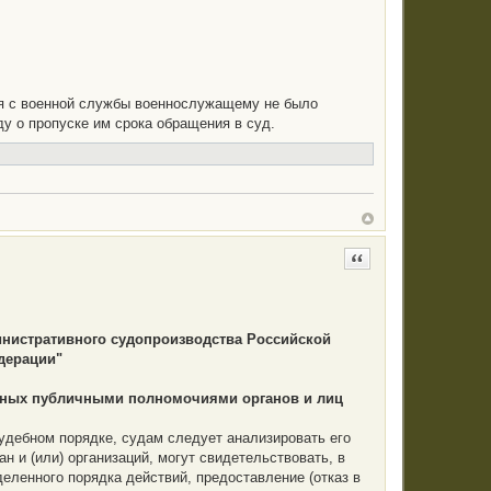
ния с военной службы военнослужащему не было
у о пропуске им срока обращения в суд.
Цитата
инистративного судопроизводства Российской
дерации"
нных публичными полномочиями органов и лиц
судебном порядке, судам следует анализировать его
 и (или) организаций, могут свидетельствовать, в
еленного порядка действий, предоставление (отказ в