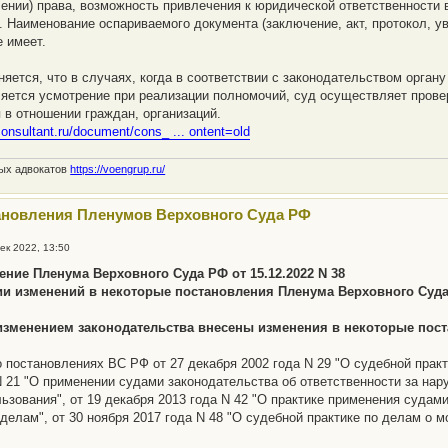
ении) права, возможность привлечения к юридической ответственности
. Наименование оспариваемого документа (заключение, акт, протокол,
е имеет.
няется, что в случаях, когда в соответствии с законодательством орга
яется усмотрение при реализации полномочий, суд осуществляет прове
 в отношении граждан, организаций.
consultant.ru/document/cons_ ... ontent=old
ных адвокатов
https://voengrup.ru/
ановления Пленумов Верховного Суда РФ
ек 2022, 13:50
ение Пленума Верховного Суда РФ от 15.12.2022 N 38
ии изменений в некоторые постановления Пленума Верховного Суд
 изменением законодательства внесены изменения в некоторые пос
о постановлениях ВС РФ от 27 декабря 2002 года N 29 "О судебной практи
N 21 "О применении судами законодательства об ответственности за на
ьзования", от 19 декабря 2013 года N 42 "О практике применения судам
делам", от 30 ноября 2017 года N 48 "О судебной практике по делам о м