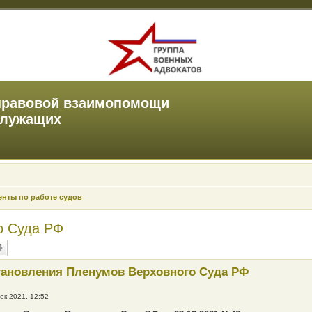
правовой взаимопомощи
служащих
нты по работе судов
о Суда РФ
тановления Пленумов Верховного Суда РФ
ек 2021, 12:52