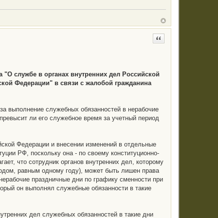
Цитата
а "О службе в органах внутренних дел Российской
кой Федерации" в связи с жалобой гражданина
 за выполнение служебных обязанностей в нерабочие
 превысит ли его служебное время за учетный период
ийской Федерации и внесении изменений в отдельные
уции РФ, поскольку она - по своему конституционно-
ает, что сотрудник органов внутренних дел, которому
одом, равным одному году), может быть лишен права
нерабочие праздничные дни по графику сменности при
торый он выполнял служебные обязанности в такие
нутренних дел служебных обязанностей в такие дни