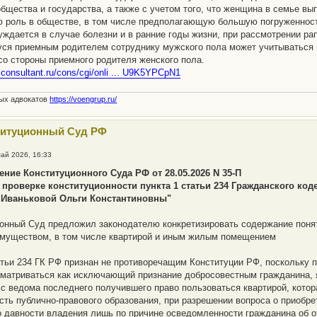
общества и государства, а также с учетом того, что женщина в семье в
 роль в обществе, в том числе предполагающую большую погруженность
уждается в случае болезни и в ранние годы жизни, при рассмотрении ра
я приемным родителем сотруднику мужского пола может учитываться н
со стороны приемного родителя женского пола.
.consultant.ru/cons/cgi/onli ... U9K5YPCpN1
ных адвокатов
https://voengrup.ru/
титуционный Суд РФ
май 2026, 16:33
ние Конституционного Суда РФ от 28.05.2026 N 35-П
о проверке конституционности пункта 1 статьи 234 Гражданского ко
 Иваньковой Ольги Константиновны"
онный Суд предложил законодателю конкретизировать содержание понят
муществом, в том числе квартирой и иным жилым помещением
атьи 234 ГК РФ признан не противоречащим Конституции РФ, поскольку 
матриваться как исключающий признание добросовестным гражданина, 
 с ведома последнего получившего право пользоваться квартирой, кото
сть публично-правового образования, при разрешении вопроса о приобре
о давности владения лишь по причине осведомленности гражданина об о