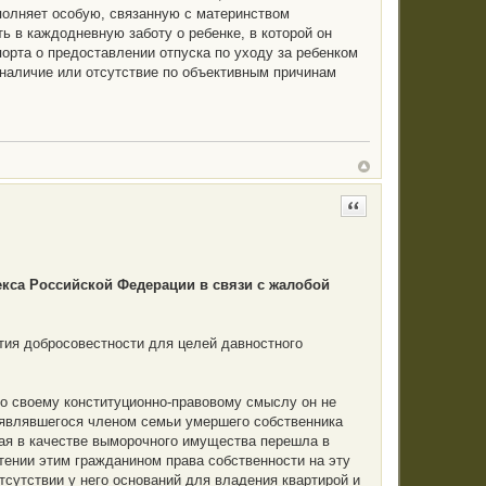
ыполняет особую, связанную с материнством
 в каждодневную заботу о ребенке, в которой он
порта о предоставлении отпуска по уходу за ребенком
аличие или отсутствие по объективным причинам
Цитата
декса Российской Федерации в связи с жалобой
ия добросовестности для целей давностного
по своему конституционно-правовому смыслу он не
являвшегося членом семьи умершего собственника
рая в качестве выморочного имущества перешла в
тении этим гражданином права собственности на эту
тсутствии у него оснований для владения квартирой и