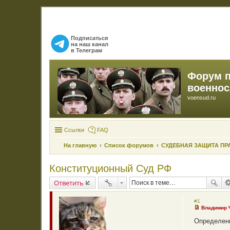
Подписаться
на наш канал
в Телеграм
Форум 
военно
voensud.ru
Ссылки
FAQ
На главную
Список форумов
СУДЕБНАЯ ЗАЩИТА ПР
Конституционный Суд РФ
Ответить
#1
Владимир
Н
е
Определени
п