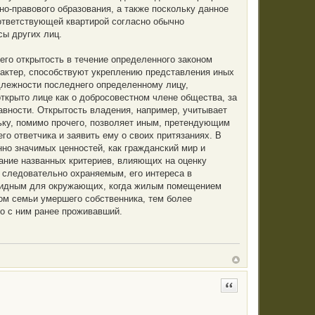
но-правового образования, а также поскольку данное
ответствующей квартирой согласно обычно
сы других лиц.
 его открытость в течение определенного законом
актер, способствуют укреплению представления иных
длежности последнего определенному лицу,
крыто лице как о добросовестном члене общества, за
авности. Открытость владения, например, учитывает
ьку, помимо прочего, позволяет иным, претендующим
о ответчика и заявить ему о своих притязаниях. В
нно значимых ценностей, как гражданский мир и
тание названных критериев, влияющих на оценку
 следовательно охраняемым, его интереса в
евидным для окружающих, когда жилым помещением
ом семьи умершего собственника, тем более
но с ним ранее проживавший.
Цитата