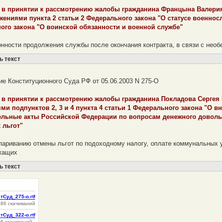
е в принятии к рассмотрению жалобы гражданина Францына Валери
ениями пункта 2 статьи 2 Федерального закона "О статусе военнослу
ого закона "О воинской обязанности и военной службе"
онности продолжения службы после окончания контракта, в связи с нео
ь текст
е Конституционного Суда РФ от 05.06.2003 N 275-О
е в принятии к рассмотрению жалобы гражданина Покладова Сергея
ми подпунктов 2, 3 и 4 пункта 4 статьи 1 Федерального закона "О 
ельные акты Российской Федерации по вопросам денежного довол
 льгот"
париванию отмены льгот по подоходному налогу, оплате коммунальных 
жащих
ь текст
тСуд_275-о.rtf
586 скачиваний
тСуд_322-о.rtf
06 скачиваний