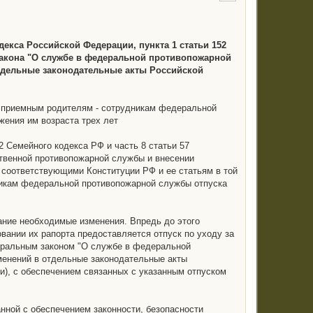
декса Российской Федерации, пункта 1 статьи 152
 закона "О службе в федеральной противопожарной
тдельные законодательные акты Российской
ь приемным родителям - сотрудникам федеральной
жения им возраста трех лет
2 Семейного кодекса РФ и часть 8 статьи 57
твенной противопожарной службы и внесении
 соответствующими Конституции РФ и ее статьям в той
никам федеральной противопожарной службы отпуска
ние необходимые изменения. Впредь до этого
ании их рапорта предоставляется отпуск по уходу за
деральным законом "О службе в федеральной
менений в отдельные законодательные акты
и), с обеспечением связанных с указанным отпуском
нной с обеспечением законности, безопасности