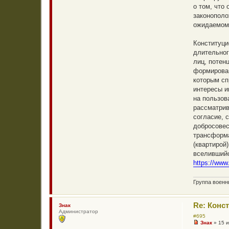
н
о том, что
и
законополо
е
ожидаемому
Конституци
длительног
лиц, потен
формирован
которым сп
интересы и
на пользов
рассматрив
согласие, 
добросовес
трансформа
(квартирой
вселившийс
https://www
Группа воен
Re: Конс
Знак
Администратор
#695
Знак
»
15 
Н