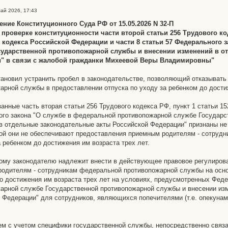
май 2026, 17:43
ние Конституционного Суда РФ от 15.05.2026 N 32-П
 проверке конституционности части второй статьи 256 Трудового ко
 кодекса Российской Федерации и части 8 статьи 57 Федерального
сударственной противопожарной службы и внесении изменений в о
" в связи с жалобой гражданки Михеевой Веры Владимировны"
ановил устранить пробел в законодательстве, позволяющий отказыват
арной службы в предоставлении отпуска по уходу за ребенком до дости
анные часть вторая статьи 256 Трудового кодекса РФ, пункт 1 статьи 15
го закона "О службе в федеральной противопожарной службе Государс
в отдельные законодательные акты Российской Федерации" признаны не
кой они не обеспечивают предоставления приемным родителям - сотруд
а ребенком до достижения им возраста трех лет.
му законодателю надлежит внести в действующее правовое регулирова
одителям - сотрудникам федеральной противопожарной службы на основ
о достижения им возраста трех лет на условиях, предусмотренных Фе
арной службе Государственной противопожарной службы и внесении из
 Федерации" для сотрудников, являющихся попечителями (т.е. опекунам
ем с учетом специфики государственной службы, непосредственно связа