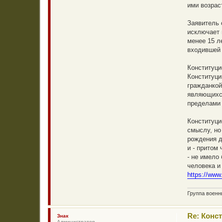
ими возрас
е
н
и
Заявитель 
е
исключает 
менее 15 л
входившей 
Конституци
Конституци
гражданкой
являющихся
пределами 
Конституци
смыслу, но
рождения д
и - притом
- не имело
человека и
https://www
Группа воен
Re: Конс
Знак
Администратор