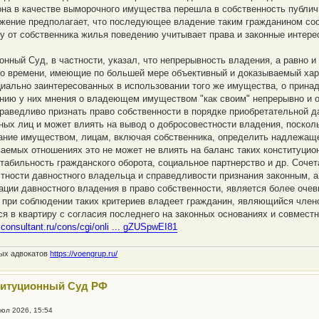
 она в качестве выморочного имущества перешла в собственность публич
жение предполагает, что последующее владение таким гражданином со
 от собственника жилья поведению учитывает права и законные интере
онный Суд, в частности, указал, что непрерывность владения, а равно и
о времени, имеющие по большей мере объективный и доказываемый хар
циально заинтересованных в использовании того же имущества, о прина
ию у них мнения о владеющем имуществом "как своим" непрерывно и от
раведливо признать право собственности в порядке приобретательной д
ных лиц и может влиять на вывод о добросовестности владения, поскол
ание имуществом, лицам, включая собственника, определить надлежащег
аемых отношениях это не может не влиять на баланс таких конституцио
стабильность гражданского оборота, социальное партнерство и др. Соче
тности давностного владельца и справедливости признания законным, а
ции давностного владения в право собственности, является более оч
) при соблюдении таких критериев владеет гражданин, являющийся член
я в квартиру с согласия последнего на законных основаниях и совмест
.consultant.ru/cons/cgi/onli ... gZUSpwEI81
ных адвокатов
https://voengrup.ru/
титуционный Суд РФ
июл 2026, 15:54