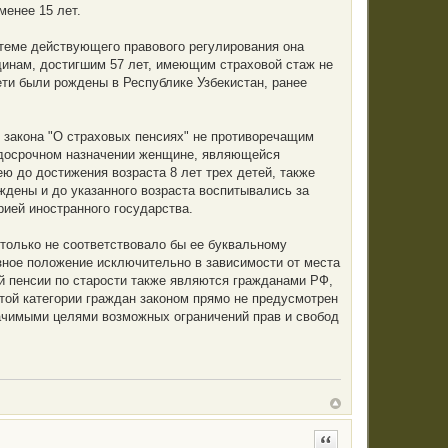
менее 15 лет.
стеме действующего правового регулирования она
щинам, достигшим 57 лет, имеющим страховой стаж не
дети были рождены в Республике Узбекистан, ранее
о закона "О страховых пенсиях" не противоречащим
в досрочном назначении женщине, являющейся
ею до достижения возраста 8 лет трех детей, также
дены и до указанного возраста воспитывались за
ией иностранного государства.
 только не соответствовало бы ее буквальному
зное положение исключительно в зависимости от места
й пенсии по старости также являются гражданами РФ,
той категории граждан законом прямо не предусмотрен
начимыми целями возможных ограничений прав и свобод
Цитата