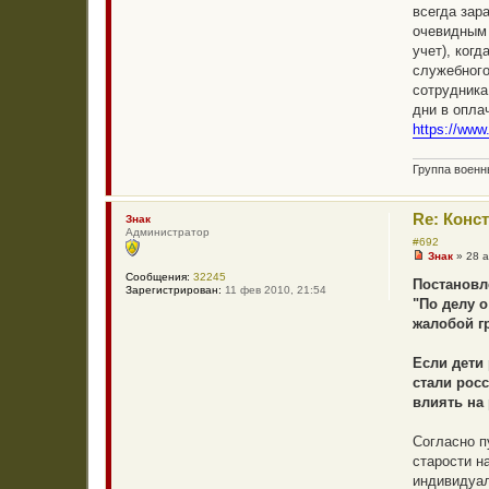
всегда зар
очевидным 
учет), ког
служебного
сотрудника
дни в опла
https://www
Группа воен
Re: Конс
Знак
Администратор
#692
Знак
»
28 а
Н
Сообщения:
32245
е
Постановле
Зарегистрирован:
11 фев 2010, 21:54
п
"По делу о
р
о
жалобой г
ч
и
т
Если дети
а
стали рос
н
н
влиять на
о
е
с
Согласно п
о
старости н
о
б
индивидуал
щ