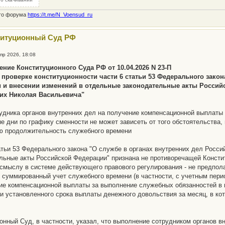
ого форума
https://t.me/N_Voensud_ru
титуционный Суд РФ
пр 2026, 18:08
ние Конституционного Суда РФ от 10.04.2026 N 23-П
о проверке конституционности части 6 статьи 53 Федерального закон
 и внесении изменений в отдельные законодательные акты Российс
их Николая Васильевича"
удника органов внутренних дел на получение компенсационной выплаты
е дни по графику сменности не может зависеть от того обстоятельства,
ю продолжительность служебного времени
атьи 53 Федерального закона "О службе в органах внутренних дел Росс
льные акты Российской Федерации" признана не противоречащей Констит
смыслу в системе действующего правового регулирования - не предполаг
 суммированный учет служебного времени (в частности, с учетным пери
ие компенсационной выплаты за выполнение служебных обязанностей в 
и установленного срока выплаты денежного довольствия за месяц, в ко
онный Суд, в частности, указал, что выполнение сотрудником органов в