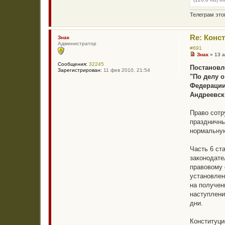
в
а
Телеграм эт
т
е
л
я
Re: Конс
Знак
В
Администратор
л
#691
а
Знак
»
13 а
д
Н
и
Сообщения:
32245
е
Постановле
м
Зарегистрирован:
11 фев 2010, 21:54
п
и
"По делу 
р
р
о
Федерации
Ч
ч
е
Андреевск
и
р
т
н
а
ы
Право сотр
н
х
н
праздничны
о
нормальну
е
с
о
Часть 6 ст
о
б
законодате
щ
правовому 
е
н
установлен
и
на получен
е
наступлени
дни.
Конституци