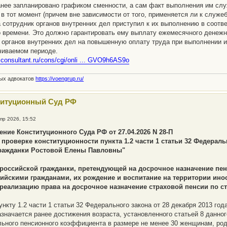
анее запланировано графиком сменности, а сам факт выполнения им слу
в тот момент (причем вне зависимости от того, применяется ли к служ
да сотрудник органов внутренних дел приступил к их выполнению в соот
 времени. Это должно гарантировать ему выплату ежемесячного денеж
 органов внутренних дел на повышенную оплату труда при выполнении 
чиваемом периоде.
.consultant.ru/cons/cgi/onli ... GVO9h6AS9o
ных адвокатов
https://voengrup.ru/
титуционный Суд РФ
пр 2026, 15:52
ние Конституционного Суда РФ от 27.04.2026 N 28-П
 проверке конституционности пункта 1.2 части 1 статьи 32 Федераль
ражданки Ростовой Елены Павловны"
 российской гражданки, претендующей на досрочное назначение пен
сийскими гражданами, их рождение и воспитание на территории ино
 реализацию права на досрочное назначение страховой пенсии по с
ункту 1.2 части 1 статьи 32 Федерального закона от 28 декабря 2013 го
азначается ранее достижения возраста, установленного статьей 8 данно
ьного пенсионного коэффициента в размере не менее 30 женщинам, род