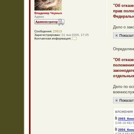
р
о
"Об отказ
ч
прав полож
и
Владимир Черных
т
Федеральн
Админ
а
н
н
Дело о зак
о
Сообщения:
23613
е
Зарегистрирован:
01 янв 2006, 17:25
Показат
с
Контактная информация:
о
К
о
о
б
Определени
н
щ
т
е
а
н
"Об отказ
к
и
т
положения
е
н
законодат
а
я
отдельных
и
н
ф
Дело по ос
о
военнослу
р
м
а
Показат
ц
и
я
ВЛОЖЕНИЯ
п
о
2003_Конс
л
(138.18 КБ) 
ь
з
2004_Конс
о
(126.8 КБ) 6