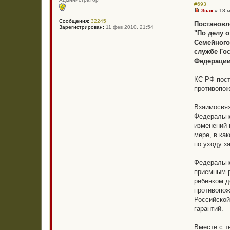
#693
Знак
»
18 
Н
Сообщения:
32245
е
Постановле
Зарегистрирован:
11 фев 2010, 21:54
п
"По делу о
р
о
Семейного
ч
службе Го
и
т
Федерации
а
н
н
КС РФ пост
о
противопож
е
с
о
Взаимосвяз
о
б
Федерально
щ
изменений 
е
н
мере, в ка
и
по уходу з
е
Федерально
приемным р
ребенком д
противопож
Российской
гарантий.
Вместе с т