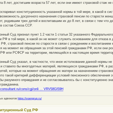
та 8 лет, достигшим возраста 57 лет, если они имеют страховой стаж не 
оспаривал конституционность указанной нормы в той мере, в какой в си
возможность досрочного назначения страховой пенсии по старости жен
ет, родившим трех детей и воспитавшим их до 8 лет, в связи с тем что 
в состав Союза ССР.
онный Суд признал пункт 1.2 части 1 статьи 32 указанного Федеральног
и РФ в той мере, в какой он не может служить основанием для отказа 
 РФ, страховой пенсии по старости в связи с рождением и воспитанием 
 на момент ее обращения за этой пенсией гражданами РФ, если они рож
РФ или РСФСР на территории, являющейся в настоящее время территор
онный Суд указал, в частности, что иное истолкование данной нормы не
 и ставило бы многодетных матерей, являющихся гражданками РФ, в ра
етей, которые на момент обращения их матери за назначением страхово
 что такой критерий дифференциации условий пенсионного обеспечения э
 бы разумного оправдания и не согласовывалось бы с конституционно з
 гражданина.
.consultant.ru/cons/cgi/onli ... VRV58GI59H
ных адвокатов
https://voengrup.ru/
титуционный Суд РФ