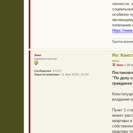
личности, 
социальную
особенно н
являющемус
попечения 
https://www
Группа воен
Re: Конс
Знак
Администратор
#694
Знак
»
29 
Н
Сообщения:
32245
е
Постановле
Зарегистрирован:
11 фев 2010, 21:54
п
"По делу 
р
о
гражданки
ч
и
т
Конституци
а
владения и
н
н
о
Пункт 1 ст
е
с
может расс
о
квартиры и
о
б
собственно
щ
квартиру п
е