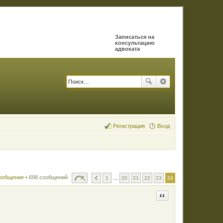
Записаться на
консультацию
адвоката
Регистрация
Вход
сообщение
• 698 сообщений
1
…
20
21
22
23
24
Цитата