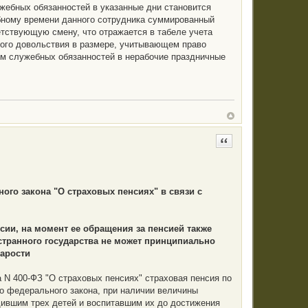
жебных обязанностей в указанные дни становится
ебному времени данного сотрудника суммированный
ветствующую смену, что отражается в табеле учета
ного довольствия в размере, учитывающем право
им служебных обязанностей в нерабочие праздничные
Цитата
ного закона "О страховых пенсиях" в связи с
сии, на момент ее обращения за пенсией также
странного государства не может принципиально
тарости
да N 400-ФЗ "О страховых пенсиях" страховая пенсия по
го федерального закона, при наличии величины
ившим трех детей и воспитавшим их до достижения