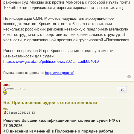
районный суд Москвы иск против Момотова с просьбой изъять почти
е
н
100 объектов недвижимости, зарегистрированных на третьих лиц.
и
е
По информации СМИ, Момотов нарушал антикоррупционное
законодательство. Кроме того, он якобы вел на территории
нескольких российских регионов незаконную предпринимательскую
и мог сотрудничать с представителями криминальных структур. В
частности, с организованной преступной группировкой «Покровские».
Ранее генпрокурор Игорь Краснов заявил о недопустимости
безнаказанности для судей.
https://www.gazeta.ru/politics/news/202 ... cadb854019
Группа военных адвокатов
https://voengrup.ru/
Знак
Администратор
Цитата
Re: Привлечение судей к ответственности
#87
04 июн 2026, 18:33
Н
е
Решение Высшей квалификационной коллегии судей РФ от
п
27.05.2026
р
о
<О внесении изменений в Положение о порядке работы
ч