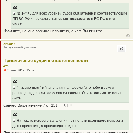
_
н
B
н
о
B
№ 1-ФКЗ для всех уровней судов обязателен и соответствующие
е
P
Q
с
ПП ВС РФ и приказы,инструкции председателя ВС РФ в том
о
O
R
числе.....
о
S
_
б
Извините, но мне вообще непонятно, о чем Вы пишите
щ
T
B
е
B
н
и
P
Argodar
е
Заслуженный участник
Цитата
O
S
Привлечение судей к ответственности
T
#70
01 май 2019, 15:09
Н
е
п
р
о
" письменная " и "напечатанная форма "это небо и земля -
ч
Q
разница видна или это слова синонимы. Они таковыми не могут
и
R
т
быть.
а
_
Cанчес Ваше мнение ? ст 131 ГПК РФ
н
B
н
о
B
е
P
с
На тексте искового заявления нет печати входящего номера и
о
O
Q
даты принятия , а производство идёт.
о
S
R
б
При изучении материалов дела, установлено отсутствие оригиналов