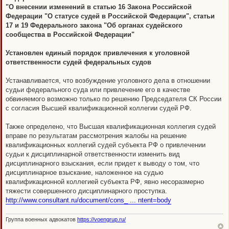
п
"О внесении изменений в статью 16 Закона Российской
р
о
Федерации "О статусе судей в Российской Федерации", статьи
ч
17 и 19 Федерального закона "Об органах судейского
и
т
сообщества в Российской Федерации"
а
н
н
Установлен единый порядок привлечения к уголовной
о
ответственности судей федеральных судов
е
с
о
Устанавливается, что возбуждение уголовного дела в отношении
о
б
судьи федерального суда или привлечение его в качестве
щ
обвиняемого возможно только по решению Председателя СК России
е
н
с согласия Высшей квалификационной коллегии судей РФ.
и
е
Также определено, что Высшая квалификационная коллегия судей
вправе по результатам рассмотрения жалобы на решение
квалификационных коллегий судей субъекта РФ о привлечении
судьи к дисциплинарной ответственности изменить вид
дисциплинарного взыскания, если придет к выводу о том, что
дисциплинарное взыскание, наложенное на судью
квалификационной коллегией субъекта РФ, явно несоразмерно
тяжести совершенного дисциплинарного проступка.
http://www.consultant.ru/document/cons_ ... ntent=body
Группа военных адвокатов
https://voengrup.ru/