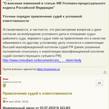
п
"О внесении изменений в статью 448 Уголовно-процессуального
р
о
кодекса Российской Федерации"
ч
и
т
Уточнен порядок привлечения судей к уголовной
а
ответственности
н
н
о
Устанавливается, в частности, что рассмотрение вопросов о даче
е
с
согласия на возбуждение уголовного дела в отношении судьи
о
районного суда, мирового судьи либо на привлечение его в качестве
о
б
обвиняемого по другому уголовному делу относится к компетенции
щ
Высшей квалификационной коллегии судей РФ (ранее указанные
е
н
полномочия относились к компетенции квалификационной коллегии
и
судей соответствующего субъекта РФ).
е
http://www.consultant.ru/document/cons_ ... ntent=body
Группа военных адвокатов
https://voengrup.ru/
Знак
Администратор
Цитата
Привлечение судей к ответственности
#80
04 июл 2019, 16:51
Н
е
Федеральный закон от 03.07.2019 N 163-ФЗ