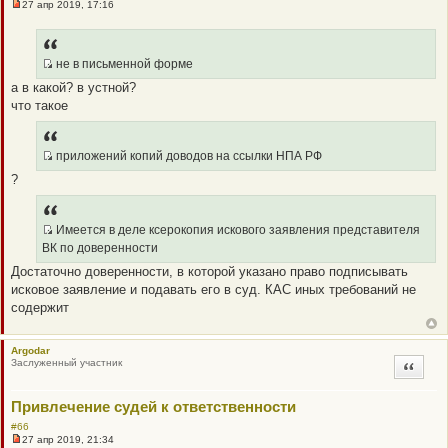
и
27 апр 2019, 17:16
Н
е
е
п
р
о
не в письменной форме
ч
Q
а в какой? в устной?
и
R
т
что такое
а
_
н
B
н
о
B
приложений копий доводов на ссылки НПА РФ
е
P
Q
с
?
о
O
R
о
S
_
б
щ
T
B
Имеется в деле ксерокопия искового заявления представителя
е
B
Q
н
ВК по доверенности
и
P
R
е
Достаточно доверенности, в которой указано право подписывать
O
_
исковое заявление и подавать его в суд. КАС иных требований не
S
B
содержит
T
B
P
O
Argodar
Заслуженный участник
Цитата
S
T
Привлечение судей к ответственности
#66
27 апр 2019, 21:34