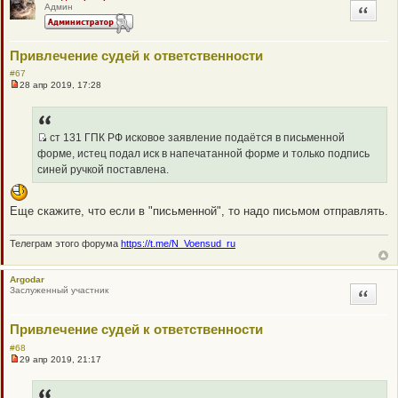
Админ
Цитата
Привлечение судей к ответственности
#67
28 апр 2019, 17:28
Н
е
п
р
о
ст 131 ГПК РФ исковое заявление подаётся в письменной
ч
Q
форме, истец подал иск в напечатанной форме и только подпись
и
R
т
синей ручкой поставлена.
а
_
н
B
н
Еще скажите, что если в "письменной", то надо письмом отправлять.
о
B
е
P
с
о
Телеграм этого форума
https://t.me/N_Voensud_ru
O
о
S
б
щ
T
Argodar
е
Заслуженный участник
Цитата
н
и
е
Привлечение судей к ответственности
#68
29 апр 2019, 21:17
Н
е
п