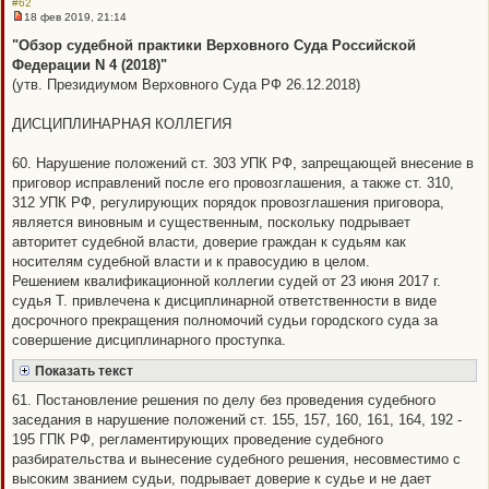
#62
18 фев 2019, 21:14
Н
е
"Обзор судебной практики Верховного Суда Российской
п
Федерации N 4 (2018)"
р
о
(утв. Президиумом Верховного Суда РФ 26.12.2018)
ч
и
т
ДИСЦИПЛИНАРНАЯ КОЛЛЕГИЯ
а
н
н
60. Нарушение положений ст. 303 УПК РФ, запрещающей внесение в
о
приговор исправлений после его провозглашения, а также ст. 310,
е
с
312 УПК РФ, регулирующих порядок провозглашения приговора,
о
является виновным и существенным, поскольку подрывает
о
б
авторитет судебной власти, доверие граждан к судьям как
щ
носителям судебной власти и к правосудию в целом.
е
н
Решением квалификационной коллегии судей от 23 июня 2017 г.
и
судья Т. привлечена к дисциплинарной ответственности в виде
е
досрочного прекращения полномочий судьи городского суда за
совершение дисциплинарного проступка.
Показать текст
61. Постановление решения по делу без проведения судебного
заседания в нарушение положений ст. 155, 157, 160, 161, 164, 192 -
195 ГПК РФ, регламентирующих проведение судебного
разбирательства и вынесение судебного решения, несовместимо с
высоким званием судьи, подрывает доверие к судье и не дает