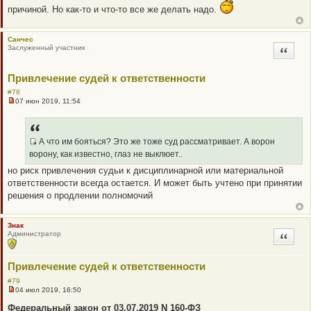
е
причиной. Но как-то и что-то все же делать надо.
Санчес
Заслуженный участник
Цитата
Привлечение судей к ответственности
#78
07 июн 2019, 11:54
Н
е
п
р
о
А что им бояться? Это же тоже суд рассматривает. А ворон
ч
Q
ворону, как известно, глаз не выклюет..
и
R
т
но риск привлечения судьи к дисциплинарной или материальной
а
_
ответственности всегда остается. И может быть учтено при принятии
н
B
н
решения о продлении полномочий
о
B
е
P
с
о
O
Знак
о
Администратор
Цитата
S
б
щ
T
е
Привлечение судей к ответственности
н
и
#79
е
04 июл 2019, 16:50
Н
е
Федеральный закон от 03.07.2019 N 160-ФЗ