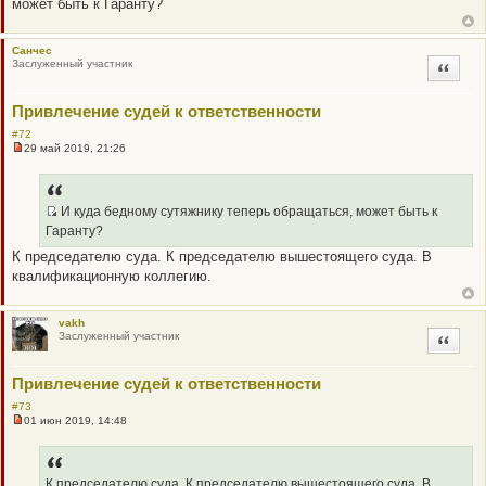
может быть к Гаранту?
щ
е
н
Санчес
и
Заслуженный участник
е
Цитата
Привлечение судей к ответственности
#72
29 май 2019, 21:26
Н
е
п
р
о
И куда бедному сутяжнику теперь обращаться, может быть к
ч
Q
Гаранту?
и
R
т
К председателю суда. К председателю вышестоящего суда. В
а
_
квалификационную коллегию.
н
B
н
о
B
е
P
vakh
с
Заслуженный участник
Цитата
о
O
о
S
б
щ
Привлечение судей к ответственности
T
е
н
#73
и
01 июн 2019, 14:48
Н
е
е
п
р
о
К председателю суда. К председателю вышестоящего суда. В