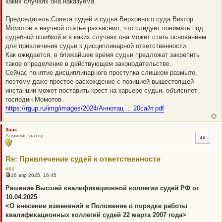
каких случаях она наказуема.
р
о
ч
Председатель Совета судей и судья Верховного суда Виктор
и
т
Момотов в научной статье разъяснил, что следует понимать под
а
судебной ошибкой и в каких случаях она может стать основанием
н
н
для привлечения судьи к дисциплинарной ответственности.
о
Как ожидается, в ближайшее время судьи предложат закрепить
е
с
такое определение в действующем законодательстве.
о
Сейчас понятие дисциплинарного проступка слишком размыто,
о
б
поэтому даже простое расхождение с позицией вышестоящей
щ
инстанции может поставить крест на карьере судьи, объясняет
е
н
господин Момотов.
и
https://rgup.ru/img/images/2024/Аннотац ... 20сайт.pdf
е
Знак
Администратор
Цитата
Re: Привлечение судей к ответственности
#84
16 апр 2025, 16:45
Н
е
Решение Высшей квалификационной коллегии судей РФ от
п
10.04.2025
р
о
<О внесении изменений в Положение о порядке работы
ч
квалификационных коллегий судей 22 марта 2007 года>
и
т