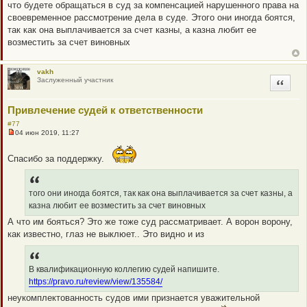
н
что будете обращаться в суд за компенсацией нарушенного права на
о
B
своевременное рассмотрение дела в суде. Этого они иногда боятся,
е
P
с
так как она выплачивается за счет казны, а казна любит ее
о
O
возместить за счет виновных
о
S
б
щ
T
е
vakh
н
Заслуженный участник
Цитата
и
е
Привлечение судей к ответственности
#77
04 июн 2019, 11:27
Н
е
п
Спасибо за поддержку.
р
о
ч
и
того они иногда боятся, так как она выплачивается за счет казны, а
т
а
казна любит ее возместить за счет виновных
н
А что им бояться? Это же тоже суд рассматривает. А ворон ворону,
н
о
как известно, глаз не выклюет.. Это видно и из
е
с
о
о
В квалификационную коллегию судей напишите.
б
щ
https://pravo.ru/review/view/135584/
е
н
неукомплектованность судов ими признается уважительной
и