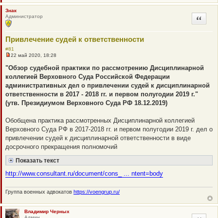
Знак
Администратор
Цитата
Привлечение судей к ответственности
#81
22 май 2020, 18:28
Н
е
"Обзор судебной практики по рассмотрению Дисциплинарной
п
коллегией Верховного Суда Российской Федерации
р
о
административных дел о привлечении судей к дисциплинарной
ч
ответственности в 2017 - 2018 гг. и первом полугодии 2019 г."
и
т
(утв. Президиумом Верховного Суда РФ 18.12.2019)
а
н
н
Обобщена практика рассмотренных Дисциплинарной коллегией
о
Верховного Суда РФ в 2017-2018 гг. и первом полугодии 2019 г. дел о
е
с
привлечении судей к дисциплинарной ответственности в виде
о
досрочного прекращения полномочий
о
б
щ
Показать текст
е
н
http://www.consultant.ru/document/cons_ ... ntent=body
и
е
Группа военных адвокатов
https://voengrup.ru/
Владимир Черных
Админ