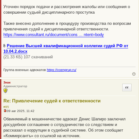
а
Уточнен порядок подачи и рассмотрения жалобы или сообщения о
н
н
совершении судьей дисциплинарного проступка
о
е
с
Также внесено дополнение в процедуру производства по вопросам
о
привлечения судей к дисциплинарной ответственности.
о
б
https://www.consultant.ru/document/cons ... ntent=body
щ
е
н
Решение Высшей квалификационной коллегии судей РФ от
и
10.04.2.docx
е
(21.33 КБ) 107 скачиваний
Группа военных адвокатов
https://voengrup.ru/
Знак
Администратор
Цитата
Re: Привлечение судей к ответственности
#85
09 авг 2025, 11:42
Н
е
Обвиняемый в мошенничестве адвокат Денис Шапиро заключил
п
досудебное соглашение о сотрудничестве со следствием и
р
о
рассказал о коррупции в судебной системе. Об этом сообщает
ч
«Коммерсантъ» со ссылкой на источник.
и