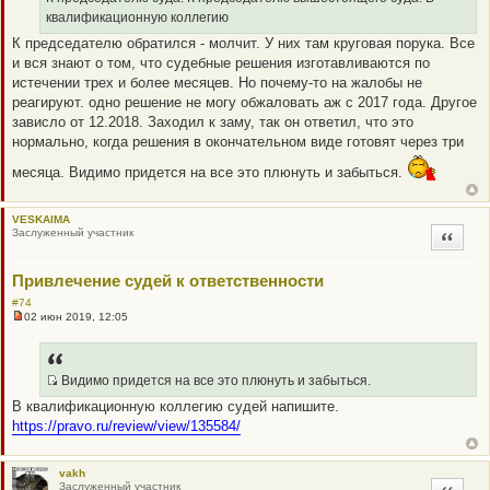
ч
квалификационную коллегию
и
т
К председателю обратился - молчит. У них там круговая порука. Все
а
и вся знают о том, что судебные решения изготавливаются по
н
н
истечении трех и более месяцев. Но почему-то на жалобы не
о
реагируют. одно решение не могу обжаловать аж с 2017 года. Другое
е
с
зависло от 12.2018. Заходил к заму, так он ответил, что это
о
нормально, когда решения в окончательном виде готовят через три
о
б
щ
месяца. Видимо придется на все это плюнуть и забыться.
е
н
и
е
VESKAIMA
Заслуженный участник
Цитата
Привлечение судей к ответственности
#74
02 июн 2019, 12:05
Н
е
п
р
о
Видимо придется на все это плюнуть и забыться.
ч
Q
В квалификационную коллегию судей напишите.
и
R
т
https://pravo.ru/review/view/135584/
а
_
н
B
н
о
B
vakh
е
Заслуженный участник