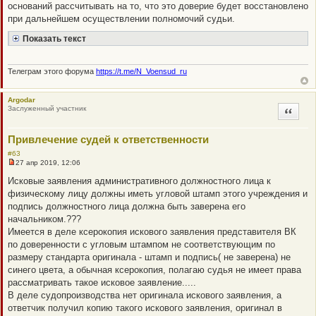
оснований рассчитывать на то, что это доверие будет восстановлено
при дальнейшем осуществлении полномочий судьи.
Показать текст
Телеграм этого форума
https://t.me/N_Voensud_ru
Argodar
Заслуженный участник
Цитата
Привлечение судей к ответственности
#63
27 апр 2019, 12:06
Н
е
Исковые заявления административного должностного лица к
п
физическому лицу должны иметь угловой штамп этого учреждения и
р
о
подпись должностного лица должна быть заверена его
ч
начальником.???
и
т
Имеется в деле ксерокопия искового заявления представителя ВК
а
по доверенности с угловым штампом не соответствующим по
н
н
размеру стандарта оригинала - штамп и подпись( не заверена) не
о
синего цвета, а обычная ксерокопия, полагаю судья не имеет права
е
с
рассматривать такое исковое заявление.....
о
В деле судопроизводства нет оригинала искового заявления, а
о
б
ответчик получил копию такого искового заявления, оригинал в
щ