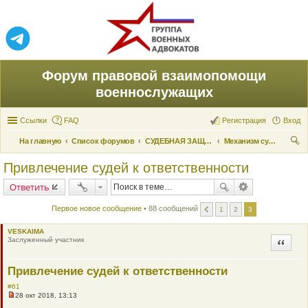
Форум правовой взаимопомощи
военнослужащих
Ссылки
FAQ
Регистрация
Вход
На главную
Список форумов
СУДЕБНАЯ ЗАЩИТА ПРАВ
Механизм судебной защиты
ои
Привлечение судей к ответственности
ск
Ответить
Первое новое сообщение
• 88 сообщений
1
2
3
VESKAIMA
Заслуженный участник
Цитата
Привлечение судей к ответственности
#61
28 окт 2018, 13:13
Н