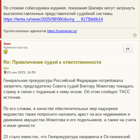
т
а
По словам собеседника издания, показания Шапиро могут затронуть
н
н
высокопоставленных представителей судебной системы.
о
https://lenta.ru/news/2025/08/08/obviny ... 8173bb6b14
е
с
о
Группа военных адвокатов
https://voengrup.ru/
о
б
щ
е
Знак
н
Администратор
Цитата
и
е
Re: Привлечение судей к ответственности
#86
23 сен 2025, 14:55
Н
е
Генеральная прокуратура Российской Федерации потребовала
п
запретить председателю Совета судей Виктору Момотову покидать
р
о
страну в связи с поданным к нему иском. Об этом сообщил ТАСС
ч
источник.
и
т
а
По его словам, в качестве обеспечительных мер надзорное
н
н
ведомство также попросило наложить арест на все недвижимое и
о
движимое имущество Момотова и его подельников, а также на счета
е
с
и иные ценности.
о
о
б
23 стало известно, что Генпрокуратура направила в Останкинский
щ