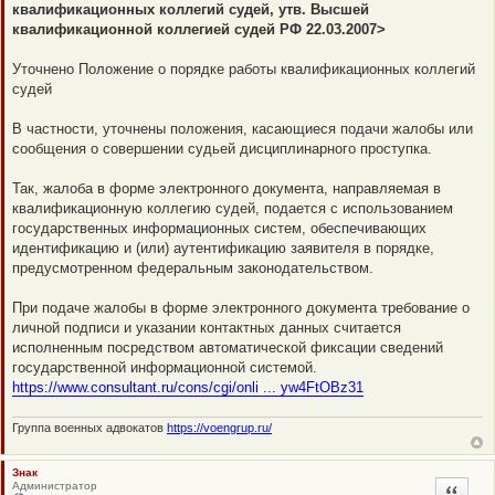
квалификационных коллегий судей, утв. Высшей
и
т
квалификационной коллегией судей РФ 22.03.2007>
а
н
н
Уточнено Положение о порядке работы квалификационных коллегий
о
судей
е
с
о
В частности, уточнены положения, касающиеся подачи жалобы или
о
б
сообщения о совершении судьей дисциплинарного проступка.
щ
е
н
Так, жалоба в форме электронного документа, направляемая в
и
квалификационную коллегию судей, подается с использованием
е
государственных информационных систем, обеспечивающих
идентификацию и (или) аутентификацию заявителя в порядке,
предусмотренном федеральным законодательством.
При подаче жалобы в форме электронного документа требование о
личной подписи и указании контактных данных считается
исполненным посредством автоматической фиксации сведений
государственной информационной системой.
https://www.consultant.ru/cons/cgi/onli ... yw4FtOBz31
Группа военных адвокатов
https://voengrup.ru/
Знак
Администратор
Цитата