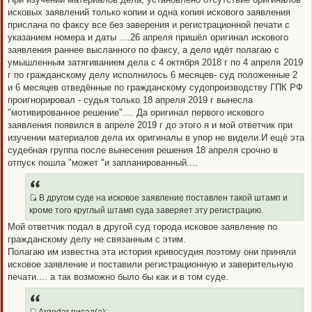
щ
T
_
е
исковых заявлений только копии и одна копия искового заявления
B
н
прислана по факсу все без заверения и регистрационной печати с
и
B
е
указанием номера и даты ....26 апреля пришёл оригинал искового
P
заявления раннее высланного по факсу, а дело идёт полагаю с
O
умышленным затягиванием дела с 4 октября 2018 г по 4 апреля 2019
S
г по гражданскому делу исполнилось 6 месяцев- суд положенные 2
T
и 6 месяцев отведённые по гражданскому судопроизводству ГПК РФ
проигнорировал - судья только 18 апреля 2019 г вынесла
"мотивированное решение".... Да оригинал первого искового
заявления появился в апреле 2019 г до этого я и мой ответчик при
изучении материалов дела их оригиналы в упор не видели.И ещё эта
судебная группа после вынесения решения 18 апреля срочно в
отпуск пошла "может "и запланированный....
В другом суде на исковое заявление поставлен такой штамп и
Q
кроме того круглый штамп суда заверяет эту регистрацию.
R
Мой ответчик подал в другой суд города исковое заявление по
_
гражданскому делу не связанным с этим.
B
Полагаю им известна эта история кривосудия поэтому они приняли
B
исковое заявление и поставили регистрационную и заверительную
P
печати.... а так возможно было бы как и в том суде.
O
S
T
Argodar писал(а):