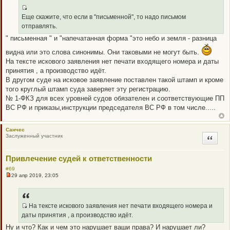
р
о
ч
Q
Еще скажите, что если в "письменной", то надо письмом
и
R
т
отправлять.
а
_
" письменная " и "напечатанная форма "это небо и земля - разница
н
B
н
о
B
видна или это слова синонимы. Они таковыми не могут быть.
е
P
На тексте искового заявления нет печати входящего номера и даты
с
о
O
принятия , а производство идёт.
о
S
В другом суде на исковое заявление поставлен такой штамп и кроме
б
щ
T
того круглый штамп суда заверяет эту регистрацию.
е
№ 1-ФКЗ для всех уровней судов обязателен и соответствующие ПП
н
и
ВС РФ и приказы,инструкции председателя ВС РФ в том числе.....
е
Санчес
Заслуженный участник
Цитата
Привлечение судей к ответственности
#69
29 апр 2019, 23:05
Н
е
п
р
о
На тексте искового заявления нет печати входящего номера и
ч
Q
даты принятия , а производство идёт.
и
R
т
Ну и что? Как и чем это нарушает ваши права? И нарушает ли?
а