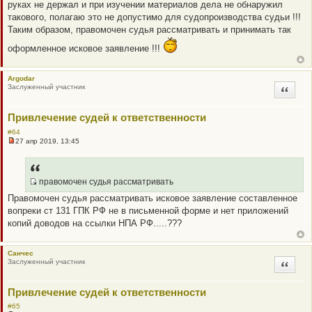
руках не держал и при изучении материалов дела не обнаружил
е
н
такового, полагаю это не допустимо для судопроизводства судьи !!!
и
Таким образом, правомочен судья рассматривать и принимать так
е
оформленное исковое заявление !!!
Argodar
Заслуженный участник
Цитата
Привлечение судей к ответственности
#64
27 апр 2019, 13:45
Н
е
п
р
о
правомочен судья рассматривать
ч
Q
Правомочен судья рассматривать исковое заявление составленное
и
R
т
вопреки ст 131 ГПК РФ не в письменной форме и нет приложений
а
_
копий доводов на ссылки НПА РФ.....???
н
B
н
о
B
е
P
Санчес
с
Заслуженный участник
Цитата
о
O
о
S
б
щ
Привлечение судей к ответственности
T
е
н
#65