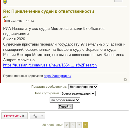
Re: Привлечение судей к ответственности
#88
08 июл 2026, 15:14
Н
е
РИА Новости: у экс-судьи Момотова изъяли 97 объектов
п
недвижимости
р
о
8 июля 2026
ч
Судебные приставы передали государству 97 земельных участков и
и
т
помещений, оформленных на бывшего судью Верховного суда
а
России Виктора Момотова, его сына и связанного с ним бизнесмена
н
н
Андрея Марченко.
о
https://russian.rt.com/russia/news/1654 ... s%2Fsearch
е
с
о
Группа военных адвокатов
https://voengrup.ru/
о
б
щ
е
Показать сообщения за:
н
Поле сортировки
и
е
Ответить
88 сообщений
1
2
3