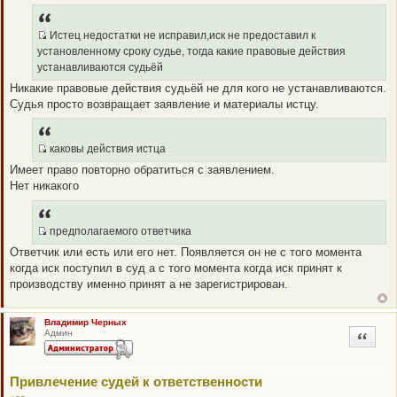
е
п
р
о
Истец недостатки не исправил,иск не предоставил к
ч
Q
установленному сроку судье, тогда какие правовые действия
и
R
т
устанавливаются судьёй
а
_
Никакие правовые действия судьёй не для кого не устанавливаются.
н
B
н
Судья просто возвращает заявление и материалы истцу.
о
B
е
P
с
о
O
каковы действия истца
о
S
Q
б
Имеет право повторно обратиться с заявлением.
щ
T
R
е
Нет никакого
_
н
и
B
е
B
предполагаемого ответчика
P
Q
Ответчик или есть или его нет. Появляется он не с того момента
O
R
когда иск поступил в суд а с того момента когда иск принят к
S
_
производству именно принят а не зарегистрирован.
T
B
B
P
Владимир Черных
Админ
Цитата
O
S
T
Привлечение судей к ответственности