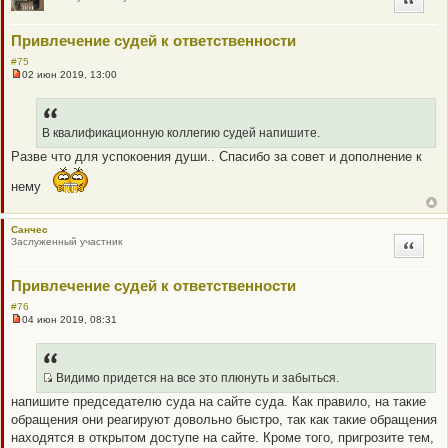
Цитата
P
с
о
O
о
Привлечение судей к ответственности
S
б
щ
T
#75
е
02 июн 2019, 13:00
н
Н
и
е
е
п
р
о
В квалификационную коллегию судей напишите.
ч
Разве что для успокоения души.. Спасибо за совет и дополнение к
и
т
а
нему
н
н
о
е
Санчес
с
Заслуженный участник
Цитата
о
о
б
Привлечение судей к ответственности
щ
е
#76
н
04 июн 2019, 08:31
и
Н
е
е
п
р
о
Видимо придется на все это плюнуть и забыться.
ч
Q
напишите председателю суда на сайте суда. Как правило, на такие
и
R
т
обращения они реагируют довольно быстро, так как такие обращения
а
_
находятся в открытом доступе на сайте. Кроме того, пригрозите тем,
н
B