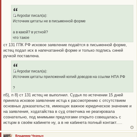
Н
е
п
р
о
Argodar писал(а):
ч
Q
Источник цитаты не в письменной форме
и
R
т
а
_
а в какой? в устной?
н
B
н
что такое
о
B
ст 131 ГПК РФ исковое заявление подаётся в письменной форме,
е
P
с
истец подал иск в напечатанной форме и только подпись синей
о
O
ручкой поставлена.
о
S
б
щ
T
е
н
Argodar писал(а):
и
Q
Источник цитаты приложений копий доводов на ссылки НПА РФ
е
R
_
?
B
п5), п 8) ст 131 истец не выполнил. Cудья по истечении 15 дней
B
приняла исковое заявление истца к рассмотрению c отсутствием
P
основных доказательств, имеющих важное юридическое значение и
O
на заявления, ходатайства в суд ответчика не реагировала
S
сознательно, под мнимыми предлогами открыто совещалась с
T
истцом в своём кабинете ну, а в не кабинета полный контакт.....
Владимир Черных