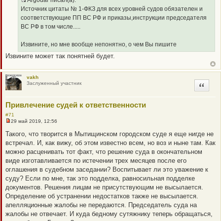
Q
Источник цитаты № 1-ФКЗ для всех уровней судов обязателен и
R
соответствующие ПП ВС РФ и приказы,инструкции председателя
_
ВС РФ в том числе.....
B
B
Извините, но мне вообще непонятно, о чем Вы пишите
P
Извините может так понятней будет.
O
S
T
vakh
Заслуженный участник
Цитата
Привлечение судей к ответственности
#71
29 май 2019, 12:56
Н
е
Такого, что творится в Мытищинском городском суде я еще нигде не
п
встречал. И, как вижу, об этом известно всем, но воз и ныне там. Как
р
о
можно расценивать тот факт, что решение суда в окончательном
ч
виде изготавливается по истечении трех месяцев после его
и
т
оглашения в судебном заседании? Воспитывает ли это уважение к
а
суду? Если по мне, так это подделка, равносильная подделке
н
н
документов. Решения лицам не присутствующим не высылается.
о
Определение об устранении недостатков также не высылается.
е
с
апелляционные жалобы не передаются. Председатель суда на
о
жалобы не отвечает. И куда бедному сутяжнику теперь обращаться,
о
б