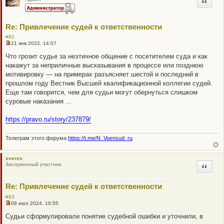
Цитата
Re: Привлечение судей к ответственности
#82
21 янв 2022, 14:07
Н
е
Что грозит судье за неэтичное общение с посетителем суда и как
п
накажут за неприличные высказывания в процессе или позднюю
р
о
мотивировку — на примерах разъясняет шестой и последний в
ч
прошлом году Вестник Высшей квалификационной коллегии судей.
и
т
Еще там говорится, чем для судьи могут обернуться слишком
а
суровые наказания ...
н
н
о
https://pravo.ru/story/237879/
е
с
о
Телеграм этого форума
https://t.me/N_Voensud_ru
о
б
щ
е
sveres
н
Заслуженный участник
Цитата
и
е
Re: Привлечение судей к ответственности
#83
08 июл 2024, 10:55
Н
е
Судьи сформулировали понятие судебной ошибки и уточнили, в
п