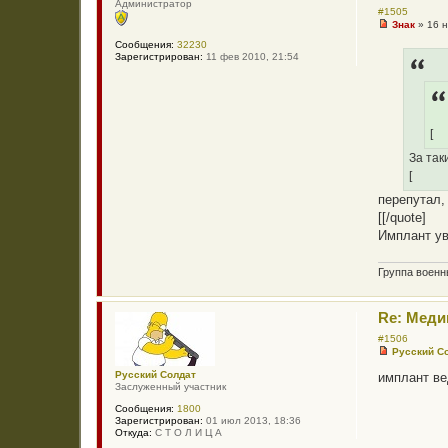
Администратор
б
#1505
щ
Знак
»
16 н
е
Н
н
Сообщения:
32230
е
и
Зарегистрирован:
11 фев 2010, 21:54
п
е
р
о
ч
и
т
а
[
н
н
За так
о
[
е
с
перепутал,
о
о
[[/quote]
б
Имплант ув
щ
е
н
Группа воен
и
е
Re: Меди
#1506
Русский С
Н
е
Русский Солдат
имплант ве
п
Заслуженный участник
р
о
Сообщения:
1800
ч
Зарегистрирован:
01 июл 2013, 18:36
и
Откуда:
С Т О Л И Ц А
т