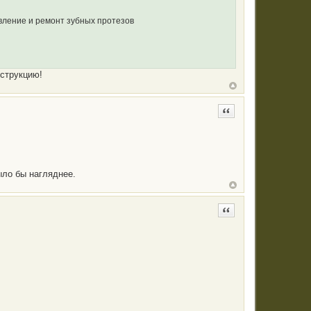
вление и ремонт зубных протезов
струкцию!
Цитата
ыло бы нагляднее.
Цитата