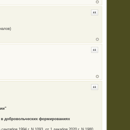
Цитата
иалов)
Цитата
Цитата
ции"
 в добровольческих формированиях
нтября 1994 г. N 1093, от 1 декабря 2020 г. N 1980.