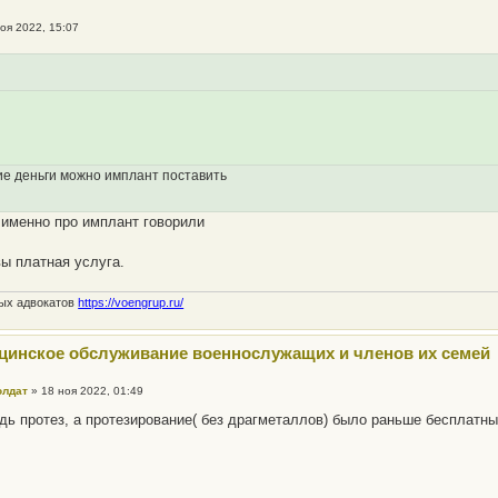
оя 2022, 15:07
ие деньги можно имплант поставить
 именно про имплант говорили
ы платная услуга.
ных адвокатов
https://voengrup.ru/
цинское обслуживание военнослужащих и членов их семей
олдат
»
18 ноя 2022, 01:49
дь протез, а протезирование( без драгметаллов) было раньше бесплатны