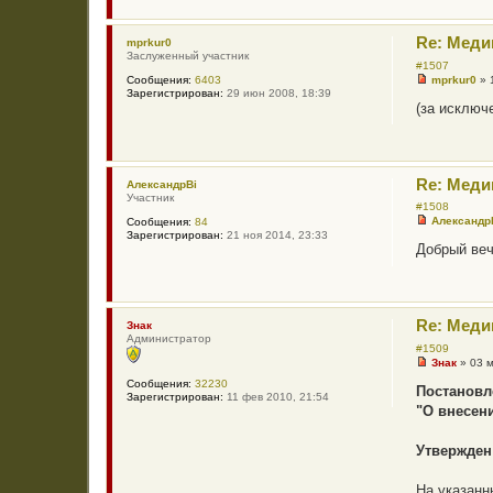
а
н
н
Re: Меди
mprkur0
о
Заслуженный участник
е
#1507
с
mprkur0
»
Сообщения:
6403
о
Н
Зарегистрирован:
29 июн 2008, 18:39
о
е
(за исключ
б
п
щ
р
е
о
н
ч
и
и
Re: Меди
е
т
АлександрBi
а
Участник
#1508
н
Александр
Сообщения:
84
н
Н
Зарегистрирован:
21 ноя 2014, 23:33
о
е
Добрый веч
е
п
с
р
о
о
о
ч
б
и
щ
Re: Меди
т
Знак
е
а
Администратор
н
#1509
н
и
Знак
»
03 
н
е
Н
о
Сообщения:
32230
е
Постановле
е
Зарегистрирован:
11 фев 2010, 21:54
п
с
"О внесен
р
о
о
о
ч
б
Утвержден
и
щ
т
е
а
н
На указанн
н