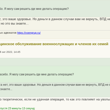
о. Я могу сам решить где мне делать операцию?
т, это ваше здоровье. Но деньги в данном случаи вам не вернуть, ВПД н
но это вы знаете...
ных адвокатов
https://voengrup.ru/
цинское обслуживание военнослужащих и членов их семей
8 окт 2022, 14:45
асибо. Я могу сам решить где мне делать операцию?
а нет, это ваше здоровье. Но деньги в данном случаи вам не вернуть, ВПД не
 знаете...
о теоретически, если не удачная операция, то как это повлияет на увол
пустя 23 минуты 13 секунд: