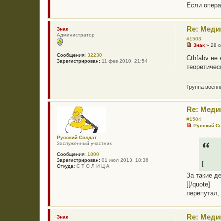
н
Если опера
и
е
Re: Меди
Знак
Администратор
#1503
Знак
»
28 о
Н
Сообщения:
32230
е
Cthfabv не
Зарегистрирован:
11 фев 2010, 21:54
п
теоретическ
р
о
ч
и
Группа воен
т
а
н
Re: Меди
н
о
#1504
е
Русский С
с
Н
о
е
Русский Солдат
о
п
Заслуженный участник
б
р
щ
о
Сообщения:
1800
е
ч
Зарегистрирован:
01 июл 2013, 18:36
н
[
и
Откуда:
С Т О Л И Ц А
и
т
е
За такие д
а
[[/quote]
н
н
перепутал,
о
е
с
о
Re: Меди
Знак
о