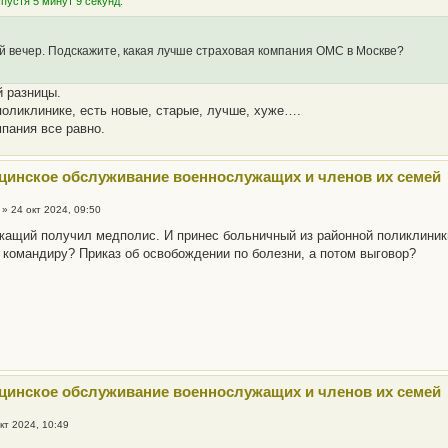
пустя 5 минут 9 секунд:
 вечер. Подскажите, какая лучше страховая компания ОМС в Москве?
й разницы.
поликлинике, есть новые, старые, лучше, хуже….
мпания все равно.
цинское обслуживание военнослужащих и членов их семей
»
24 окт 2024, 09:50
ащий получил медполис. И принес больничный из районной поликлиник
 командиру? Приказ об освобождении по болезни, а потом выговор?
цинское обслуживание военнослужащих и членов их семей
кт 2024, 10:49