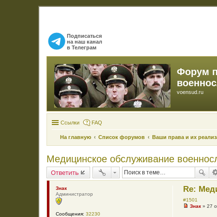
Подписаться
на наш канал
в Телеграм
Форум 
военно
voensud.ru
Ссылки
FAQ
На главную
Список форумов
Ваши права и их реали
Медицинское обслуживание военносл
Ответить
Re: Мед
Знак
Администратор
#1501
Знак
»
27 о
Н
Сообщения:
32230
е