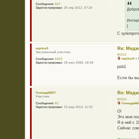
ч
щ
Сообщения:
847
и
е
Зарегистрирован:
26 апр 2012, 07:20
т
Добров
н
а
и
н
е
н
Интере
о
[
е
с
С зубопрот
о
о
б
щ
Re: Меди
mprkur0
е
Заслуженный участник
н
#1512
и
mprkur0
»
Сообщения:
6403
е
Н
Зарегистрирован:
29 июн 2008, 18:39
е
psb1
п
р
о
Если бы вы
ч
и
т
а
Re: Меди
Геннадий607
н
Участник
н
#1513
о
Геннадий6
Сообщения:
82
Н
е
Зарегистрирован:
15 мар 2013, 11:52
е
с
О!
п
о
Это моя п
р
о
о
б
Я в ней с 
ч
щ
Сейчас сов
и
е
т
н
а
и