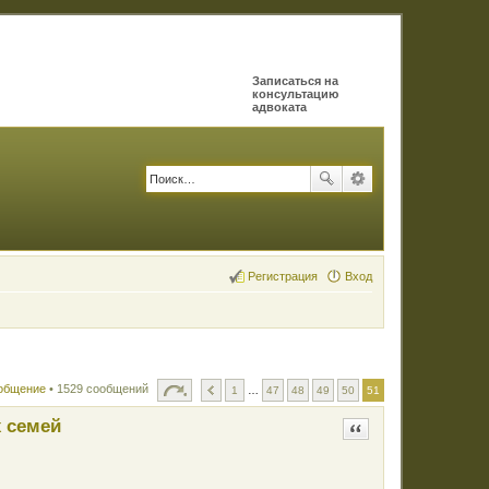
Записаться на
консультацию
адвоката
Регистрация
Вход
ообщение
• 1529 сообщений
1
…
47
48
49
50
51
 семей
Цитата