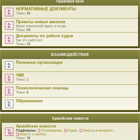
Правовая база
НОРМАТИВНЫЕ ДОКУМЕНТЫ
Темы:
29
Проекты новых законов
Каких изменений ждать и когда
Темы:
69
Документы по работе судов
Как это работает
Темы:
43
ВЗАИМОДЕЙСТВИЕ
Полезные организации
ЧВК
Темы:
1
Психологическая помощь
Темы:
6
Образование
Армейские новости
Армейские новости
Подфорумы:
Телевидение
,
Радио
,
Пресса и интернет
,
Власть о проблемах военнослужащих
Темы:
38