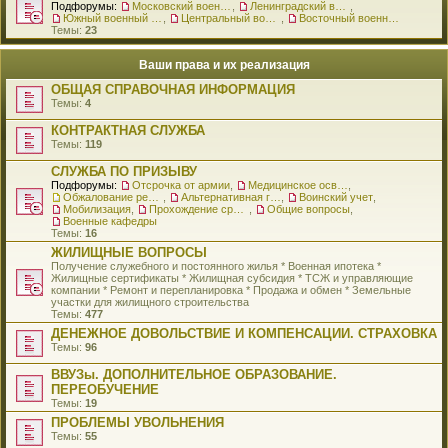
Подфорумы:
Московский военный округ
,
Ленинградский военный округ
,
Южный военный округ
,
Центральный военный округ
,
Восточный военный округ
Темы:
23
Ваши права и их реализация
ОБЩАЯ СПРАВОЧНАЯ ИНФОРМАЦИЯ
Темы:
4
КОНТРАКТНАЯ СЛУЖБА
Темы:
119
СЛУЖБА ПО ПРИЗЫВУ
Подфорумы:
Отсрочка от армии
,
Медицинское освидетельствование
,
Обжалование решения о призыве
,
Альтернативная гражданская служба
,
Воинский учет
,
Мобилизация
,
Прохождение срочной службы
,
Общие вопросы
,
Военные кафедры
Темы:
16
ЖИЛИЩНЫЕ ВОПРОСЫ
Получение служебного и постоянного жилья * Военная ипотека *
Жилищные сертификаты * Жилищная субсидия * ТСЖ и управляющие
компании * Ремонт и перепланировка * Продажа и обмен * Земельные
участки для жилищного строительства
Темы:
477
ДЕНЕЖНОЕ ДОВОЛЬСТВИЕ И КОМПЕНСАЦИИ. СТРАХОВКА
Темы:
96
ВВУЗы. ДОПОЛНИТЕЛЬНОЕ ОБРАЗОВАНИЕ.
ПЕРЕОБУЧЕНИЕ
Темы:
19
ПРОБЛЕМЫ УВОЛЬНЕНИЯ
Темы:
55