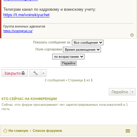
щ
е
н
Телеграм канал по кадровому и воинскому учету:
и
https://t.me/voinskiyuchet
е
Группа военных адвокатов
https://voengrup.ru/
Показать сообщения за:
Поле сортировки
Закрыто
2 сообщения • Страница
1
из
1
Перейти
КТО СЕЙЧАС НА КОНФЕРЕНЦИИ
Сейчас этот форум просматривают: нет зарегистрированных пользователей и 1
гость
На главную
Список форумов