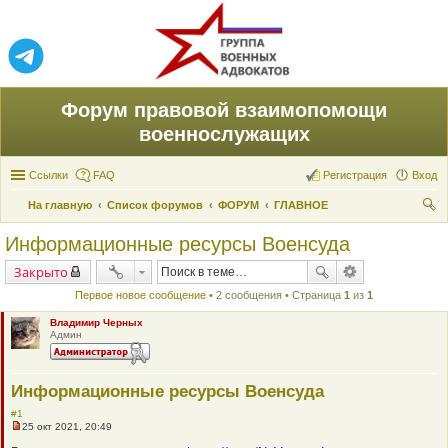
Форум правовой взаимопомощи
военнослужащих
Ссылки
FAQ
Регистрация
Вход
На главную
Список форумов
ФОРУМ
ГЛАВНОЕ
ои
Информационные ресурсы Военсуда
ск
Закрыто
Первое новое сообщение
• 2 сообщения • Страница
1
из
1
Владимир Черных
Админ
Информационные ресурсы Военсуда
#1
25 окт 2021, 20:49
Н
е