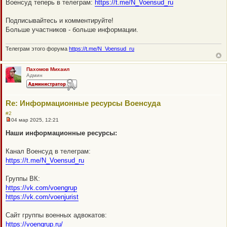
Военсуд теперь в телеграм:
https://t.me/N_Voensud_ru
п
р
о
Подписывайтесь и комментируйте!
ч
Больше участников - больше информации.
и
т
а
Телеграм этого форума
https://t.me/N_Voensud_ru
н
н
о
е
Пахомов Михаил
с
Админ
о
о
б
щ
Re: Информационные ресурсы Военсуда
е
н
#2
и
04 мар 2025, 12:21
е
Н
е
Наши информационные ресурсы:
п
р
о
Канал Военсуд в телеграм:
ч
https://t.me/N_Voensud_ru
и
т
а
Группы ВК:
н
н
https://vk.com/voengrup
о
https://vk.com/voenjurist
е
с
о
Сайт группы военных адвокатов:
о
б
https://voengrup.ru/