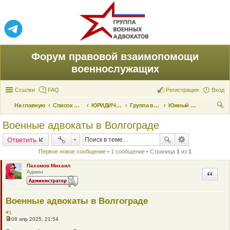
Форум правовой взаимопомощи
военнослужащих
Ссылки
FAQ
Регистрация
Вход
На главную
Список форумов
ЮРИДИЧЕСКАЯ ПОМОЩЬ
Группа военных адвокатов
Южный военный округ
ои
Военные адвокаты в Волгограде
ск
Ответить
Первое новое сообщение
• 1 сообщение • Страница
1
из
1
Пахомов Михаил
Админ
Цитата
Военные адвокаты в Волгограде
#1
08 апр 2025, 21:54
Н
е