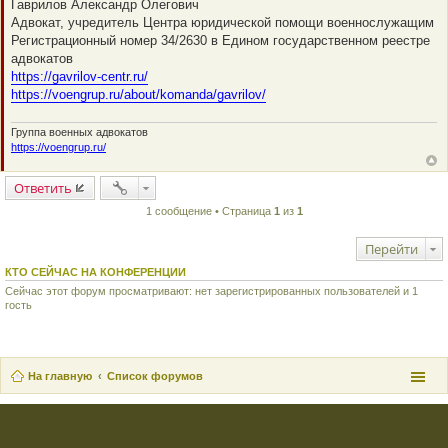
Гаврилов Александр Олегович
п
Адвокат, учредитель Центра юридической помощи военнослужащим
р
о
Регистрационный номер 34/2630 в Едином государственном реестре
ч
адвокатов
и
т
https://gavrilov-centr.ru/
а
https://voengrup.ru/about/komanda/gavrilov/
н
н
о
Группа военных адвокатов
е
с
https://voengrup.ru/
о
о
б
Ответить
щ
е
1 сообщение • Страница
1
из
1
н
и
е
Перейти
КТО СЕЙЧАС НА КОНФЕРЕНЦИИ
Сейчас этот форум просматривают: нет зарегистрированных пользователей и 1
гость
На главную
Список форумов